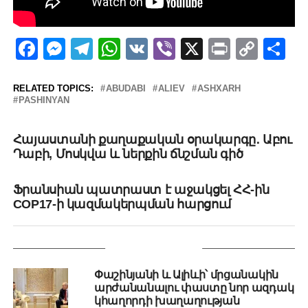
Facebook
Messenger
Telegram
WhatsApp
VK
Viber
X
Print
Copy
Sh
Link
RELATED TOPICS:
ABUDABI
ALIEV
ASHXARH
PASHINYAN
UP NEXT
Հայաստանի քաղաքական օրակարգը․ Աբու
Դաբի, Մոսկվա և ներքին ճնշման գիծ
DON'T MISS
Ֆրանսիան պատրաստ է աջակցել ՀՀ-ին
COP17-ի կազմակերպման հարցում
YOU MAY LIKE
Փաշինյանի և Ալիևի՝ մրցանակին
արժանանալու փաստը նոր ազդակ
կհաղորդի խաղաղության