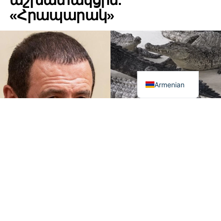
աշխատակցին.
«Հրապարակ»
Armenian
«Հրապարակ»
-ի տեղեկություններով՝ երեկ՝