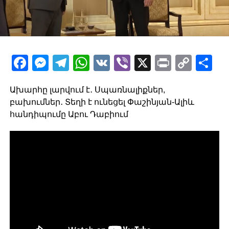
Facebook
Messenger
Telegram
WhatsApp
VK
Viber
X
Print
Copy
Sh
Link
Ախարհը լարվում է․ Սպառնալիքներ,
բախումներ․ Տեղի է ունեցել Փաշինյան-Ալիև
հանդիպումը Աբու Դաբիում