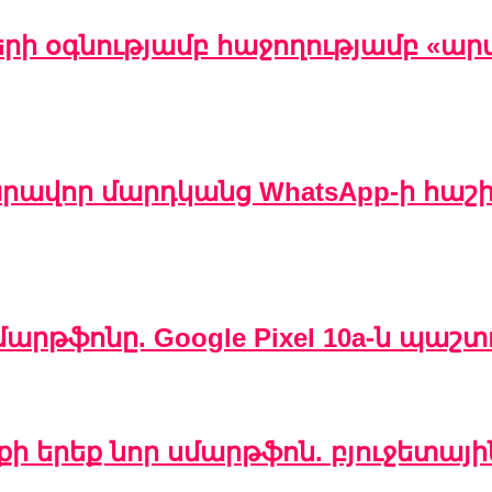
րի օգնությամբ հաջողությամբ «ա
ազարավոր մարդկանց WhatsApp-ի հա
րթֆոնը. Google Pixel 10a-ն պաշ
արքի երեք նոր սմարթֆոն. բյուջետայ