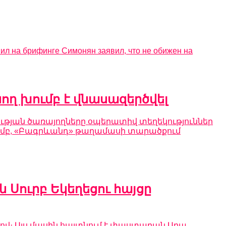
ил на брифинге Симонян заявил, что не обижен на
ղ խումբ է վնասազերծվել
ւթյան ծառայողները օպերատիվ տեղեկություններ
ցմամբ, «Բագրևանդ» թաղամասի տարածքում
Սուրբ Եկեղեցու հայցը
ով։ Այս մասին հայտնում է փաստաբան Արա