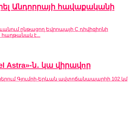
ել Անդորրայի հավաքականի
անում ընթացող Եվրոպայի C դիվիզիոնի
հաղթանակ է...
 Astra»-ն․ կա վիրավnր
աններում Գյումրի-Երևան ավտոճանապարհի 102 կմ