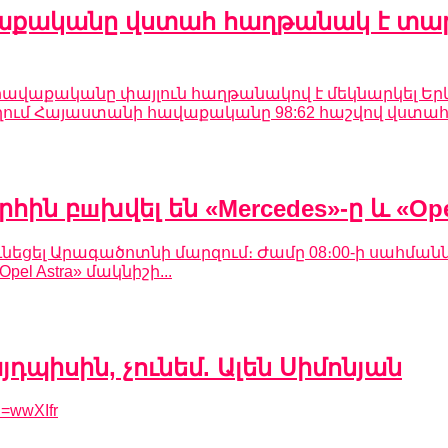
աքականը վստահ հաղթանակ է տար
ավաքականը փայլուն հաղթանակով է մեկնարկել Երև
ղում Հայաստանի հավաքականը 98:62 հաշվով վստահ 
 բшխվել են «Mercedes»-ը և «Opel
ի ունեցել Արագածոտնի մարզում։ Ժամը 08։00-ի սահմ
el Astra» մակնիշի...
յդպիսին, չունեմ. Ալեն Սիմոնյան
d=wwXIfr