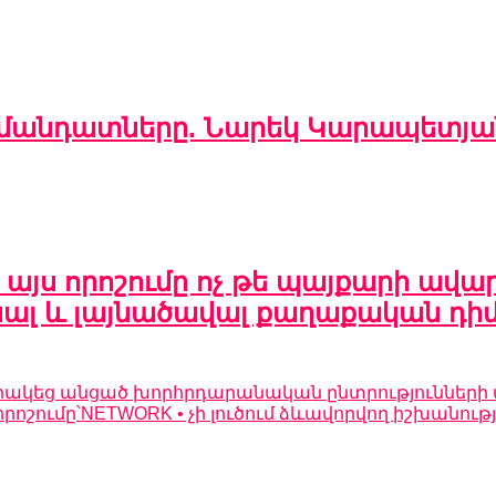
ի մանդատները. Նարեկ Կարապետյա
 որոշումը ոչ թե պայքարի ավարտն
լ և լայնածավալ քաղաքական դիմադ
ց անցած խորհրդարանական ընտրությունների արդ
ումը՝NETWORK • չի լուծում ձևավորվող իշխանությա