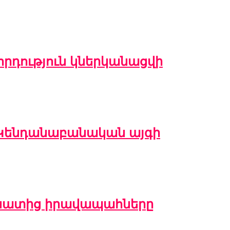
րդություն կներկանացվի
ն Կենդանաբանական այգի
բինատից իրավապահները