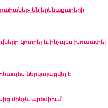
րտահանել» են երկնաքարերի
շիվները կոտրել և ինչպես խուսափել
տոնապես ներկայացվել է
ինից մինչև պրեմիում՝