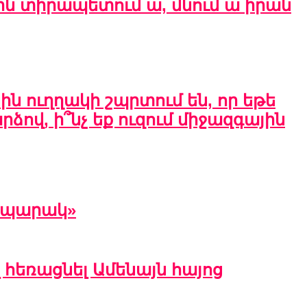
չին տիրապետում ա, մնում ա իրան
ին ուղղակի շպրտում են, որ եթե
ձով, ի՞նչ եք ուզում միջազգային
րապարակ»
հեռացնել Ամենայն հայոց