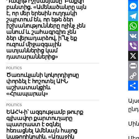
Դավիթ Իշխանյանը՝ Բաքվի
Face
բանտից. «Ամենածանրը այն
է, որ մեր երեսին ուղղակի
Mes
շպրտում են, որ եթե ձեր
իշխանությունները ոչինչ չեն
Tele
անում և շահագրգիռ չեն
Wha
ձեր վերադարձով, ի՞նչ եք
ուզում միջազգային
VK
ատյաններից կամ
Vibe
դատարաններից»
X
POLITICS
Ծառուկյանի կոկորդիլոսը
Print
փորձել է հոշոտել ԱԻՆ
Cop
աշխատակցին.
«Հրապարակ»
Link
Shar
Այս
POLITICS
ընդ
ԵԱՀԿ-ի՝ ազգությամբ թուրք
գլխավոր քարտուղարը
Մին
պատրաստ է օգնել
հեռացնել Ամենայն հայոց
կաթողիկոսին. «Առաջին
Մեր