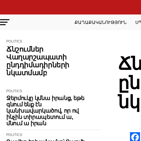
ՔԱՂԱՔԱԿԱՆՈՒԹՅՈՒՆ
Ս
POLITICS
POLITI
Ճնշումներ
Վաղարշապատի
Ճ
ընդդիմադիրների
նկատմամբ
ըն
POLITICS
ն
Ջերմուկը կմնա իրանց, եթե
գնում ենք էն
կանխավարկածով, որ ով
ինչին տիրապետում ա,
մնում ա իրան
POLITICS