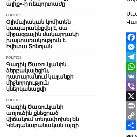
ալիք»-ի ռեպորտաժը
Սև
POLITICS
Օլիմպիական կոմիտեն
Վա
կապարակնքվել է, սա
միջազգային մակարդակի
խայտառակություն է.
Իվետա Տոնոյան
Face
Mes
POLITICS
Գագիկ Ծառուկյանին
Tele
ձերբակալեցին,
Wha
դատարանում կալանքի
միջնորդություն
VK
կներկանացվի
Vibe
POLITICS
X
Գագիկ Ծառուկյանի
առյուծին քնեցրած
Print
վիճակում տեղափոխել են
Կենդանաբանական այգի
Cop
Link
Shar
RELA