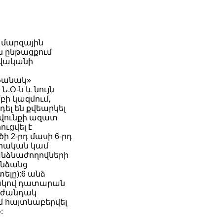
 մարզային
ն ընթացքում
թվականի
թանակ»
.Օ-ն և նույն
բի կազմում,
ել են քվեարկել
ավունքի ազատ
ւցվել է
 2-րդ մասի 6-րդ
տրական կամ
անձնաժողովների
անձանց
ելը):6 անձ
տակով դատարան
 օժանդակ
ւմ հայտնաբերվել
: