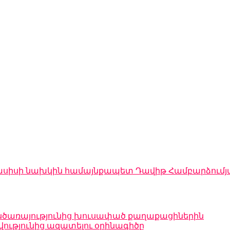
Մասիսի նախկին համայնքապետ Դավիթ Համբարձումյա
զինծառայությունից խուսափած քաղաքացիներին
թյունից ազատելու օրինագիծը