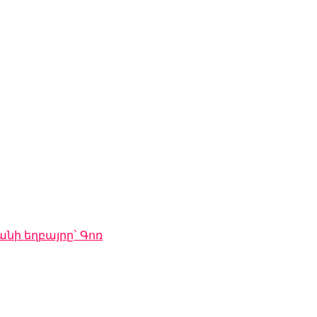
նի եղբայրը` Գոռ