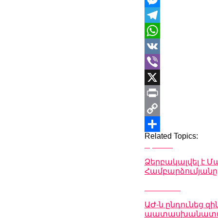
Messenger
Telegram
WhatsApp
VK
Viber
X
Print
Copy
Related Topics:
Link
Share
Up Next
Ձերբակալվել է 
Համբարձումյանը
Don't Miss
ԱԺ-ն ընդունեց 
պատասխանատվու