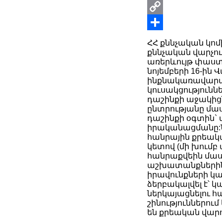
Print
Copy
Link
Share
ՀՀ քննչական կոմ
քննչական վարչու
առերևույթ փաստա
նոյեմբերի 16-ի
ինքնակառավարմա
կուսակցություննե
դաշինքի աջակիցն
ընտրությանը մաս
դաշինքի օգտին`
իրականացմանը:Ն
հանրային քրեակա
կետով (մի խում
հանրաքվեին մաս
աշխատանքներին 
իրավունքների կ
ձերբակալվել է՝
ներկայացնելու հ
շինություններում
են քրեական վար