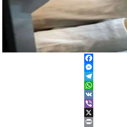
Facebook
Messenger
Telegram
WhatsApp
VK
Viber
X