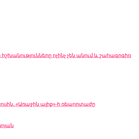
 իշխանությունները ոչինչ չեն անում և շահագրգիռ
կոսին. «Առաջին ալիք»-ի ռեպորտաժը
նոյան