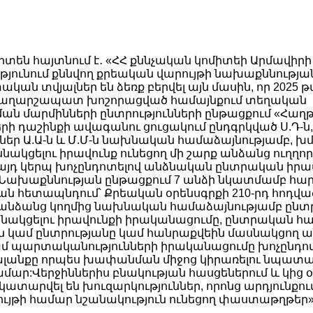
իտեն հայտնում է․ «ՀՀ քննչական կոմիտեի Արմավիրի
թյունում քննվող քրեական վարույթի նախաքննությա
կան տվյալներ են ձեռք բերվել այն մասին, որ 2025 
ն Վաղարշապատ խոշորացված համայնքում տեղական
ն մարմինների ընտրությունների ընթացքում «Հաղ
րի դաշինքի ավագանու ցուցակում ընդգրկված Ս.Դ-ն, Ն
եր Ա.Ա-ն և Մ.Մ-ն նախնական համաձայնությամբ, խմ
նակցելու իրավունք ունեցող մի շարք անձանց ուղղորդ
 այդ կերպ խոչընդոտելով անձնական ընտրական իր
ախաքննության ընթացքում 7 անձի նկատմամբ հարո
ն հետապնդում՝ Քրեական օրենսգրքի 210-րդ հոդվածի
բ անձանց կողմից նախնական համաձայնությամբ ըն
նակցելու իրավունքի իրականացումը, ընտրական հ
կամ ընտրությանը կամ հանրաքվեին մասնակցող 
ամ պարտականությունների իրականացումը խոչընդոտ
 կալանքը որպես խափանման միջոց կիրառելու նպա
ամար:Վերջիններիս բնակության հասցեներում և կից
 կատարվել են խուզարկություններ, որոնց արդյունքո
ույթի համար նշանակություն ունեցող փաստաթղթեր»