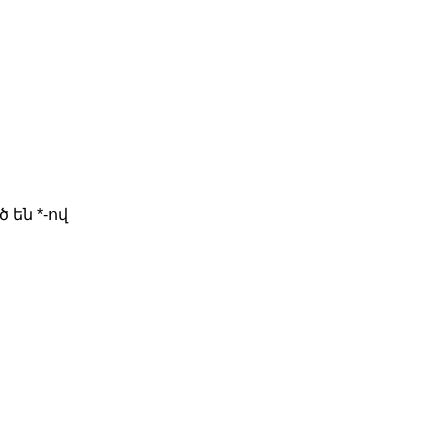
ծ են
*
-ով