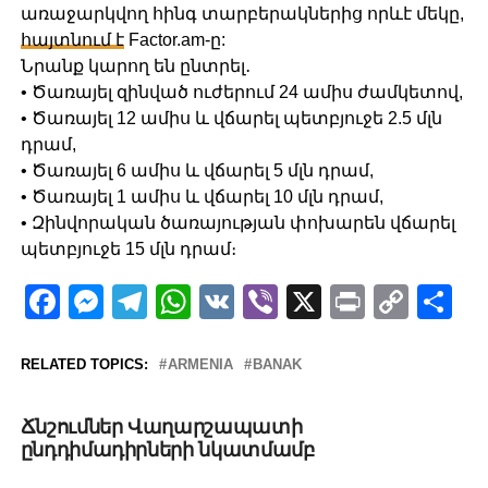
առաջարկվող հինգ տարբերակներից որևէ մեկը,
հայտնում է
Factor.am-ը:
Նրանք կարող են ընտրել․
• Ծառայել զինված ուժերում 24 ամիս ժամկետով,
• Ծառայել 12 ամիս և վճարել պետբյուջե 2.5 մլն
դրամ,
• Ծառայել 6 ամիս և վճարել 5 մլն դրամ,
• Ծառայել 1 ամիս և վճարել 10 մլն դրամ,
• Զինվորական ծառայության փոխարեն վճարել
պետբյուջե 15 մլն դրամ։
Facebook
Messenger
Telegram
WhatsApp
VK
Viber
X
Print
Copy
Sh
Link
RELATED TOPICS:
ARMENIA
BANAK
UP NEXT
Ճնշումներ Վաղարշապատի
ընդդիմադիրների նկատմամբ
DON'T MISS