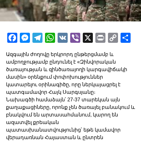
Facebook
Messenger
Telegram
WhatsApp
VK
Viber
X
Print
Copy
Sh
Link
Ազգային ժողովը երկրորդ ընթերցմամբ և
ամբողջությամբ ընդունել է «Զինվորական
ծառայության և զինծառայողի կարգավիճակի
մասին» օրենքում փոփոխություններ
կատարելու օրինագիծը, որը ներկայացրել է
պատգամավոր Հայկ Սարգսյանը։
Նախագծի համաձայն՝ 27-37 տարեկան այն
քաղաքացիները, որոնք չեն ծառայել բանակում և
բնակվում են արտասահմանում, կարող են
ազատվել քրեական
պատասխանատվությունից՝ եթե կամավոր
վերադառնան Հայաստան և ընտրեն