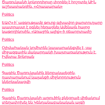
Ծառուկյանի կոկորդիլոսը փորձել է հոշոտել ԱԻՆ
աշխատակցին. «Հրապարակ»
Politics
ԵԱՀԿ-ի՝ ազգությամբ թուրք գլխավոր քարտուղարը
պատրաստ է օգնել հեռացնել Ամենայն հայոց
կաթողիկոսին. «Առաջին ալիք»-ի ռեպորտաժը
Politics
Օլիմպիական կոմիտեն կապարակնքվել է, սա
միջազգային մակարդակի խայտառակություն է.
Իվետա Տոնոյան
Politics
Գագիկ Ծառուկյանին ձերբակալեցին,
դատարանում կալանքի միջնորդություն
կներկանացվի
Politics
Գագիկ Ծառուկյանի առյուծին քնեցրած վիճակում
տեղափոխել են Կենդանաբանական այգի