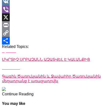
WhatsApp
VK
Viber
X
Print
Copy
Related Topics:
Link
Share
Up Next
ՄԿՐՏԻՉ ՍՐԲԱԶԱՆՆ ԱԶԱՏՎԵԼ Է ԿԱԼԱՆՔԻՑ
Don't Miss
Գագիկ Ծառուկյանին և Ջավահիր Ծառուկյանին
մեղադրանք է առաջադրվել
Continue Reading
You may like