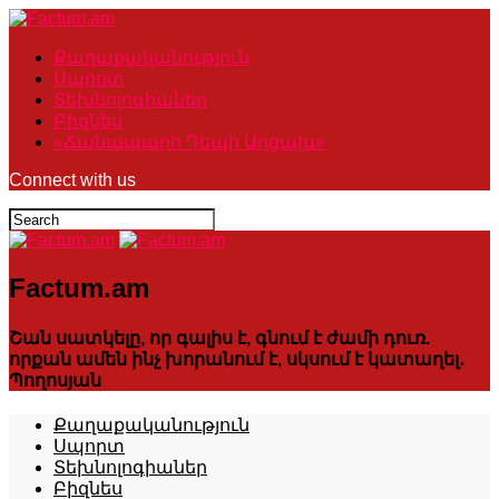
Քաղաքականություն
Սպորտ
Տեխնոլոգիաներ
Բիզնես
«Ճանապարհ Դեպի Արցախ»
Connect with us
Factum.am
Շան սատկելը, որ գալիս է, գնում է ժամի դուռ.
որքան ամեն ինչ խորանում է, սկսում է կատաղել․
Պողոսյան
Քաղաքականություն
Սպորտ
Տեխնոլոգիաներ
Բիզնես