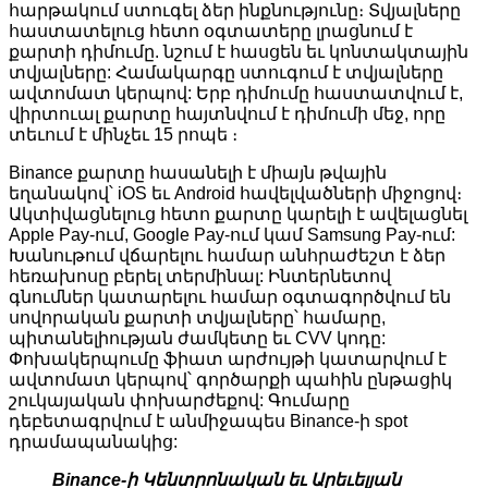
հարթակում ստուգել ձեր ինքնությունը։ Տվյալները
հաստատելուց հետո օգտատերը լրացնում է
քարտի դիմումը. նշում է հասցեն եւ կոնտակտային
տվյալները: Համակարգը ստուգում է տվյալները
ավտոմատ կերպով: Երբ դիմումը հաստատվում է,
վիրտուալ քարտը հայտնվում է դիմումի մեջ, որը
տեւում է մինչեւ 15 րոպե ։
Binance քարտը հասանելի է միայն թվային
եղանակով՝ iOS եւ Android հավելվածների միջոցով։
Ակտիվացնելուց հետո քարտը կարելի է ավելացնել
Apple Pay-ում, Google Pay-ում կամ Samsung Pay-ում:
Խանութում վճարելու համար անհրաժեշտ է ձեր
հեռախոսը բերել տերմինալ: Ինտերնետով
գնումներ կատարելու համար օգտագործվում են
սովորական քարտի տվյալները՝ համարը,
պիտանելիության ժամկետը եւ CVV կոդը:
Փոխակերպումը ֆիատ արժույթի կատարվում է
ավտոմատ կերպով՝ գործարքի պահին ընթացիկ
շուկայական փոխարժեքով: Գումարը
դեբետագրվում է անմիջապես Binance-ի spot
դրամապանակից:
Binance-ի Կենտրոնական եւ Արեւելյան