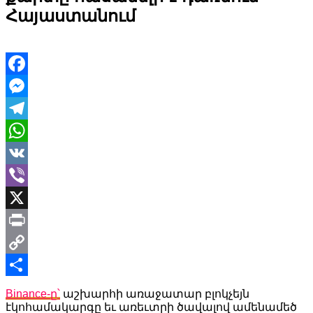
Հայաստանում
Facebook
Messenger
Telegram
WhatsApp
VK
Viber
X
Print
Copy
Link
Share
Binance-ը՝
աշխարհի առաջատար բլոկչեյն
էկոհամակարգը եւ առեւտրի ծավալով ամենամեծ