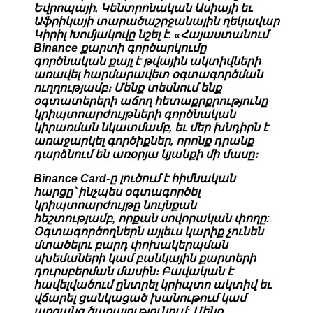
Եվրոպայի, Կենտրոնական Ասիայի եւ
Աֆրիկայի տարածաշրջանային ղեկավար
Կիրիլ Խոմյակովը նշել է. «Հայաստանում
Binance քարտի գործարկումը
գործնական քայլ է թվային ակտիվների
առավել հարմարավետ օգտագործման
ուղղությամբ։ Մենք տեսնում ենք
օգտատերերի աճող հետաքրքրությունը
կրիպտոարժույթների գործնական
կիրառման նկատմամբ, եւ մեր խնդիրն է
առաջարկել գործիքներ, որոնք դրանք
դարձնում են առօրյա կյանքի մի մասը։
Binance Card-ը լուծում է հիմնական
հարցը՝ ինչպես օգտագործել
կրիպտոարժույթը նույնքան
հեշտությամբ, որքան սովորական փողը:
Օգտագործողներն այլեւս կարիք չունեն
մտածելու բարդ փոխակերպման
սխեմաների կամ բանկային քարտերի
դուրսբերման մասին։ Բավական է
հավելվածում ընտրել կրիպտո ակտիվ եւ
վճարել ցանկացած խանութում կամ
առցանց ծառայությունում: Մենք