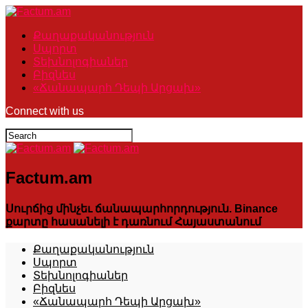
Քաղաքականություն
Սպորտ
Տեխնոլոգիաներ
Բիզնես
«Ճանապարհ Դեպի Արցախ»
Connect with us
Factum.am
Սուրճից մինչեւ ճանապարհորդություն. Binance
քարտը հասանելի է դառնում Հայաստանում
Քաղաքականություն
Սպորտ
Տեխնոլոգիաներ
Բիզնես
«Ճանապարհ Դեպի Արցախ»