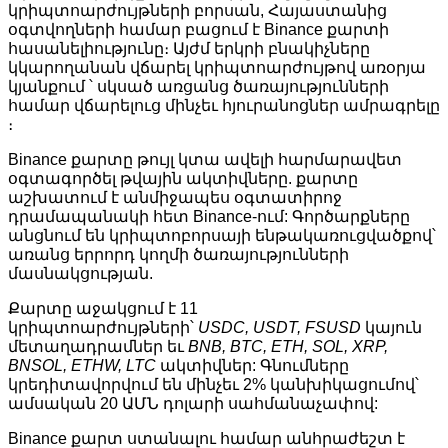
կրիպտոարժույթների բորսան, Հայաստանից
օգտվողների համար բացում է Binance քարտի
հասանելիությունը։ Այժմ երկրի բնակիչները
կկարողանան վճարել կրիպտոարժույթով առօրյա
կյանքում ՝ սկսած առցանց ծառայությունների
համար վճարելուց մինչեւ հյուրանոցներ ամրագրելը
։
Binance քարտը թույլ կտա ավելի հարմարավետ
օգտագործել թվային ակտիվները. քարտը
աշխատում է անմիջապես օգտատիրոջ
դրամապանակի հետ Binance-ում: Գործարքները
անցնում են կրիպտոբորսայի ենթակառուցվածքով՝
առանց երրորդ կողմի ծառայությունների
մասնակցության.
Քարտը աջակցում է 11
կրիպտոարժույթների՝
USDC, USDT, FSUSD
կայուն
մետաղադրամներ եւ
BNB, BTC, ETH, SOL, XRP,
BNSOL, ETHW, LTC
ակտիվներ: Գնումները
կրեդիտավորվում են մինչեւ 2% կանխիկացումով՝
ամսական 20 ԱՄՆ դոլարի սահմանաչափով:
Binance քարտ ստանալու համար անհրաժեշտ է