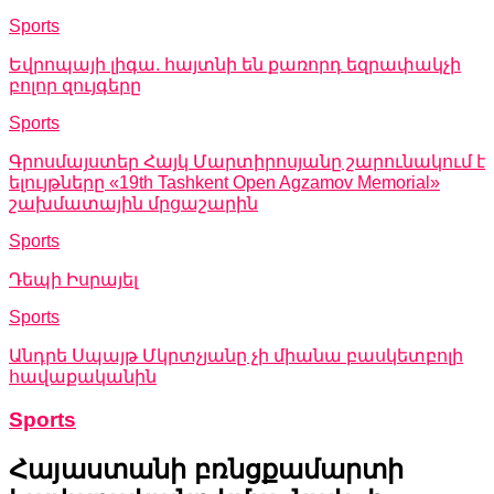
Sports
Եվրոպայի լիգա. հայտնի են քառորդ եզրափակչի
բոլոր զույգերը
Sports
Գրոսմայստեր Հայկ Մարտիրոսյանը շարունակում է
ելույթները «19th Tashkent Open Agzamov Memorial»
շախմատային մրցաշարին
Sports
Դեպի Իսրայել
Sports
Անդրե Սպայթ Մկրտչյանը չի միանա բասկետբոլի
հավաքականին
Sports
Հայաստանի բռնցքամարտի