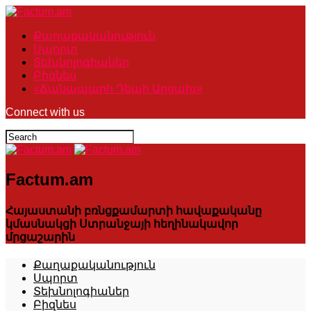
Քաղաքականություն
Սպորտ
Տեխնոլոգիաներ
Բիզնես
«Ճանապարհ Դեպի Արցախ»
Connect with us
Factum.am
Հայաստանի բռնցքամարտի հավաքականը
կմասնակցի Ստրանջայի հեղինակավոր
մրցաշարին
Քաղաքականություն
Սպորտ
Տեխնոլոգիաներ
Բիզնես