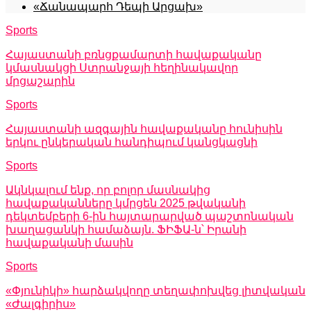
«Ճանապարհ Դեպի Արցախ»
Sports
Հայաստանի բռնցքամարտի հավաքականը
կմասնակցի Ստրանջայի հեղինակավոր
մրցաշարին
Sports
Հայաստանի ազգային հավաքականը հունիսին
երկու ընկերական հանդիպում կանցկացնի
Sports
Ակնկալում ենք, որ բոլոր մասնակից
հավաքականները կմրցեն 2025 թվականի
դեկտեմբերի 6-ին հայտարարված պաշտոնական
խաղացանկի համաձայն. ՖԻՖԱ-ն՝ Իրանի
հավաքականի մասին
Sports
«Փյունիկի» հարձակվողը տեղափոխվեց լիտվական
«Ժալգիրիս»