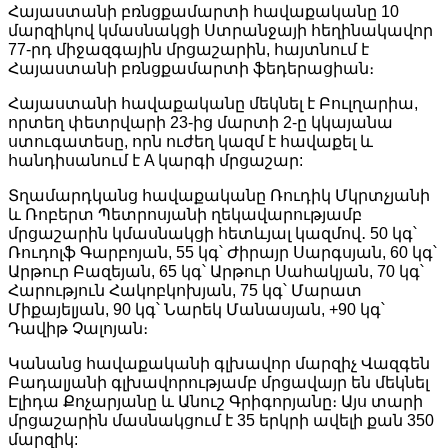
Link
Share
Հայաստանի բռնցքամարտի հավաքականը 10
մարզիկով կմասնակցի Ստրանջայի հեղինակավոր
77-րդ միջազգային մրցաշարին, հայտնում է
Հայաստանի բռնցքամարտի ֆեդերացիան։
Հայաստանի հավաքականը մեկնել է Բուլղարիա,
որտեղ փետրվարի 23-ից մարտի 2-ը կկայանա
ստուգատեսը, որն ուժեղ կազմ է հավաքել և
հանդիսանում է A կարգի մրցաշար:
Տղամարդկանց հավաքականը Ռուդիկ Մկրտչյանի
և Ռոբերտ Պետրոսյանի ղեկավարությամբ
մրցաշարին կմասնակցի հետևյալ կազմով․ 50 կգ՝
Ռուդոլֆ Գարբոյան, 55 կգ՝ Ժիրայր Սարգսյան, 60 կգ՝
Արթուր Բազեյան, 65 կգ՝ Արթուր Սահակյան, 70 կգ՝
Հարություն Հակոբկոխյան, 75 կգ՝ Մարատ
Միքայելյան, 90 կգ՝ Նարեկ Մանասյան, +90 կգ՝
Դավիթ Չալոյան։
Կանանց հավաքականի գլխավոր մարզիչ Վազգեն
Բադալյանի գլխավորությամբ մրցավայր են մեկնել
Էլիդա Քոչարյանը և Անուշ Գրիգորյանը։ Այս տարի
մրցաշարին մասնակցում է 35 երկրի ավելի քան 350
մարզիկ: