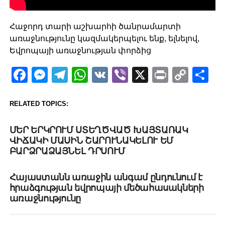
Հաջորդ տարի աշխարհի ծանրամարտի
առաջնությունը կազմակերպելու ենք, ելնելով,
Եվրոպայի առաջնության փորձից
Facebook
Messenger
Telegram
WhatsApp
VK
Viber
X
Print
Copy
Sh
Link
RELATED TOPICS:
UP NEXT
ՄԵՐ ԵՐԿՐՈՒՄ ՍՏԵՂԾՎԱԾ ԽԱՅՏԱՌԱԿ
ՎԻՃԱԿԻ ՄԱՍԻՆ ՇԱՐՈՒՆԱԿԵԼՈՒ ԵՄ
ԲԱՐՁՐԱՁԱՅՆԵԼ ԴՐՍՈՒՄ
DON'T MISS
Հայաստանն առաջին անգամ ընդունում է
հրաձգության եվրոպայի մեծահասակների
առաջնությունը