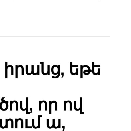
IKE
 իրանց, եթե
վ, որ ով
տում ա,