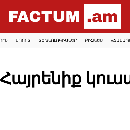
ՈՒՆ
ՍՊՈՐՏ
ՏԵԽՆՈԼՈԳԻԱՆԵՐ
ԲԻԶՆԵՍ
«ՃԱՆԱՊ
POLITICS
Հայրենիք կուս