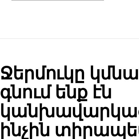
YOU MAY L
POLITICS
Ջերմուկը կմնա
գնում ենք էն
կանխավարկածո
ինչին տիրապե