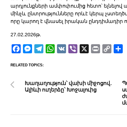
արդյունքների ամփոփումից հետո՝ ելնելո
մինչև ընտրությունները որևէ կերպ չստեղծ
որը կարող է վնասել իրական ընդդիմադիր ո
27.02.2026թ.
Facebook
Messenger
Telegram
WhatsApp
VK
Viber
X
Print
Cop
Lin
RELATED TOPICS:
DON'T MISS
UP
Խաղաղություն՝ վախի միջոցով․
Պ
Ալիևի ուղերձը՝ Խոջալուից
ս
ժ
մ