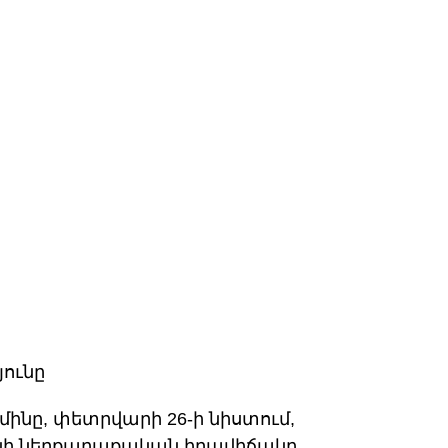
y
Share
k
յունը
մինը, փետրվարի 26-ի նիստում,
ի ներքաղաքական իրավիճակը,