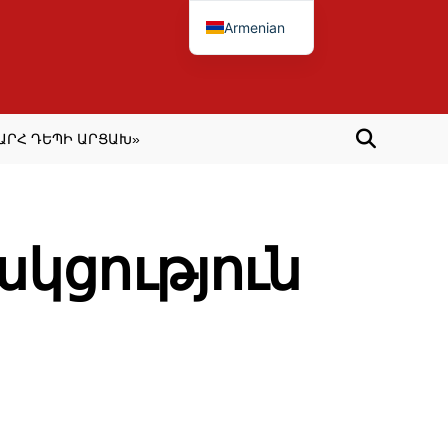
Armenian
ԱՐՀ ԴԵՊԻ ԱՐՑԱԽ»
ակցություն