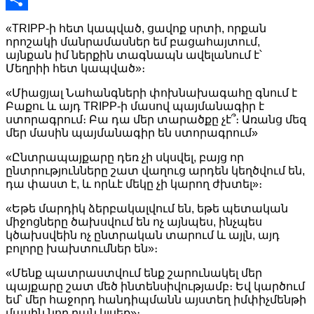
Link
Share
«TRIPP-ի հետ կապված, ցավոք սրտի, որքան
որոշակի մանրամասներ եմ բացահայտում,
այնքան իմ ներքին տագնապն ավելանում է՝
Մեղրիի հետ կապված»։
«Միացյալ Նահանգների փոխնախագահը գնում է
Բաքու և այդ TRIPP-ի մասով պայմանագիր է
ստորագրում։ Բա դա մեր տարածքը չէ՞։ Առանց մեզ
մեր մասին պայմանագիր են ստորագրում»
«Ընտրապայքարը դեռ չի սկսվել, բայց որ
ընտրությունները շատ վաղուց արդեն կեղծվում են,
դա փաստ է, և որևէ մեկը չի կարող ժխտել»։
«Եթե մարդիկ ձերբակալվում են, եթե պետական
միջոցները ծախսվում են ոչ այնպես, ինչպես
կծախսվեին ոչ ընտրական տարում և այլն, այդ
բոլորը խախտումներ են»։
«Մենք պատրաստվում ենք շարունակել մեր
պայքարը շատ մեծ ինտենսիվությամբ։ Եվ կարծում
եմ՝ մեր հաջորդ հանդիպմանն այստեղ իմփիչմենթի
մասին նոր բան կլսեք»։