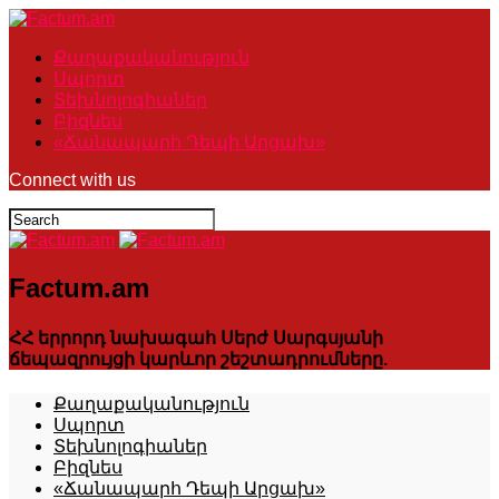
Քաղաքականություն
Սպորտ
Տեխնոլոգիաներ
Բիզնես
«Ճանապարհ Դեպի Արցախ»
Connect with us
Factum.am
ՀՀ երրորդ նախագահ Սերժ Սարգսյանի
ճեպազրույցի կարևոր շեշտադրումները.
Քաղաքականություն
Սպորտ
Տեխնոլոգիաներ
Բիզնես
«Ճանապարհ Դեպի Արցախ»