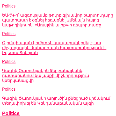
Politics
ԵԱՀԿ-ի՝ ազգությամբ թուրք գլխավոր քարտուղարը
պատրաստ է օգնել հեռացնել Ամենայն հայոց
կաթողիկոսին. «Առաջին ալիք»-ի ռեպորտաժը
Politics
Օլիմպիական կոմիտեն կապարակնքվել է, սա
միջազգային մակարդակի խայտառակություն է.
Իվետա Տոնոյան
Politics
Գագիկ Ծառուկյանին ձերբակալեցին,
դատարանում կալանքի միջնորդություն
կներկանացվի
Politics
Գագիկ Ծառուկյանի առյուծին քնեցրած վիճակում
տեղափոխել են Կենդանաբանական այգի
Politics