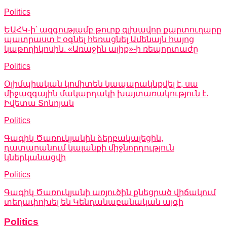
Politics
ԵԱՀԿ-ի՝ ազգությամբ թուրք գլխավոր քարտուղարը
պատրաստ է օգնել հեռացնել Ամենայն հայոց
կաթողիկոսին. «Առաջին ալիք»-ի ռեպորտաժը
Politics
Օլիմպիական կոմիտեն կապարակնքվել է, սա
միջազգային մակարդակի խայտառակություն է.
Իվետա Տոնոյան
Politics
Գագիկ Ծառուկյանին ձերբակալեցին,
դատարանում կալանքի միջնորդություն
կներկանացվի
Politics
Գագիկ Ծառուկյանի առյուծին քնեցրած վիճակում
տեղափոխել են Կենդանաբանական այգի
Politics