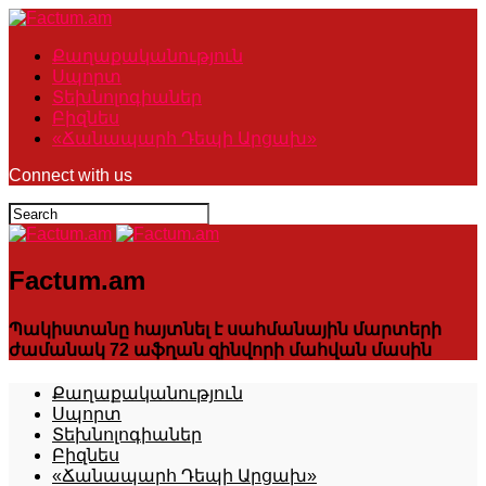
Քաղաքականություն
Սպորտ
Տեխնոլոգիաներ
Բիզնես
«Ճանապարհ Դեպի Արցախ»
Connect with us
Factum.am
Պակիստանը հայտնել է սահմանային մարտերի
ժամանակ 72 աֆղան զինվորի մահվան մասին
Քաղաքականություն
Սպորտ
Տեխնոլոգիաներ
Բիզնես
«Ճանապարհ Դեպի Արցախ»