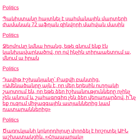
Politics
Պակիստանը հայտնել է սահմանային մարտերի
ժամանակ 72 աֆղան զինվորի մահվան մասին
Politics
Ջերմուկը կմնա իրանց, եթե գնում ենք էն
կանխավարկածով, որ ով ինչին տիրապետում ա,
մնում ա իրան
Politics
Դավիթ Իշխանյանը՝ Բաքվի բանտից.
«Ամենածանրը այն է, որ մեր երեսին ուղղակի
շպրտում են, որ եթե ձեր իշխանությունները ոչինչ
չեն անում և շահագրգիռ չեն ձեր վերադարձով, ի՞նչ
եք ուզում միջազգային ատյաններից կամ
դատարաններից»
Politics
Ծառուկյանի կոկորդիլոսը փորձել է հոշոտել ԱԻՆ
աշխատակցին. «Հրապարակ»