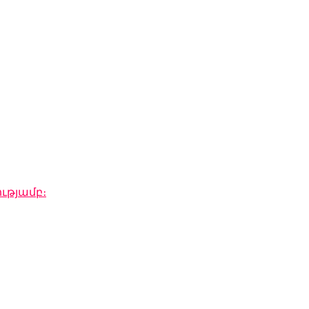
ւթյամբ։