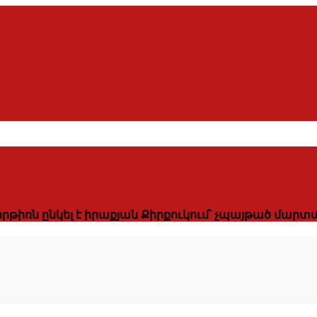
րթիռն ընկել է իրաքյան Քիրքուկում՝ չպայթած մարտ