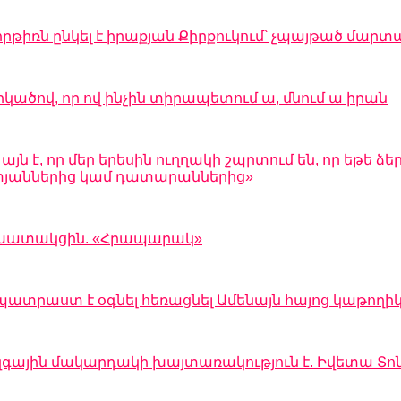
րթիռն ընկել է իրաքյան Քիրքուկում՝ չպայթած մարտ
րկածով, որ ով ինչին տիրապետում ա, մնում ա իրան
 է, որ մեր երեսին ուղղակի շպրտում են, որ եթե ձեր
 ատյաններից կամ դատարաններից»
 աշխատակցին. «Հրապարակ»
պատրաստ է օգնել հեռացնել Ամենայն հայոց կաթողի
զգային մակարդակի խայտառակություն է. Իվետա Տո