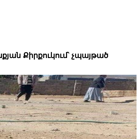
քյան Քիրքուկում՝ չպայթած