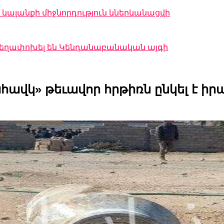
կալանքի միջնորդություն կներկանացվի
 տեղափոխել են Կենդանաբանական այգի
ավկ» թեւավոր հրթիռն ընկել է իրա