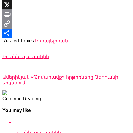
Viber
X
Print
Copy
Related Topics:
Իսրայել
իրան
Link
Share
Up Next
Իրանն այս պահին
Don't Miss
Ամերիկյան «Թոմահավք» հրթիռները Թեհրանի
երկնքում։
Continue Reading
You may like
Իրանն այս պահին