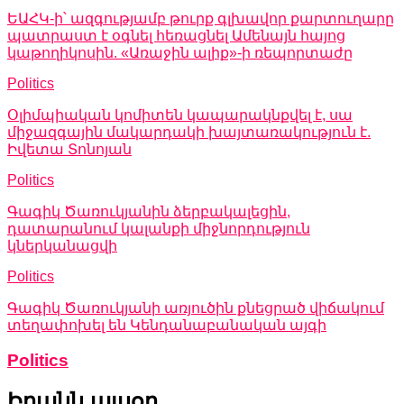
ԵԱՀԿ-ի՝ ազգությամբ թուրք գլխավոր քարտուղարը
պատրաստ է օգնել հեռացնել Ամենայն հայոց
կաթողիկոսին. «Առաջին ալիք»-ի ռեպորտաժը
Politics
Օլիմպիական կոմիտեն կապարակնքվել է, սա
միջազգային մակարդակի խայտառակություն է.
Իվետա Տոնոյան
Politics
Գագիկ Ծառուկյանին ձերբակալեցին,
դատարանում կալանքի միջնորդություն
կներկանացվի
Politics
Գագիկ Ծառուկյանի առյուծին քնեցրած վիճակում
տեղափոխել են Կենդանաբանական այգի
Politics
Իրանն այսօր…