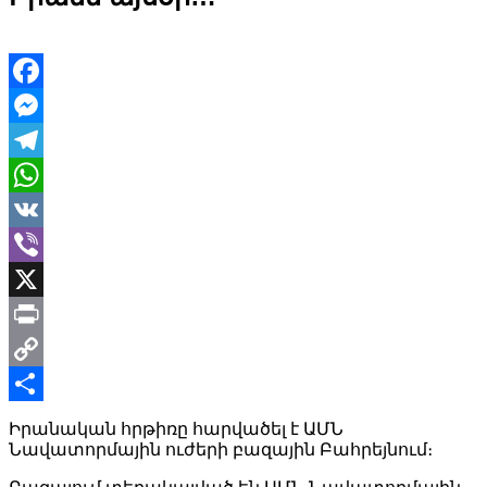
Facebook
Messenger
Telegram
WhatsApp
VK
Viber
X
Print
Copy
Link
Share
Իրանական հրթիռը հարվածել է ԱՄՆ
Նավատորմային ուժերի բազային Բահրեյնում։