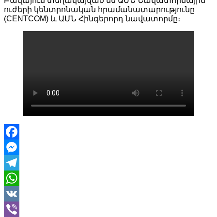
Բազայում տեղակայված են ԱՄՆ Նավատորմային
ուժերի կենտրոնական հրամանատարությունը
(CENTCOM) և ԱՄՆ Հինգերորդ նավատորմը։
Facebook
Messenger
Telegram
WhatsApp
VK