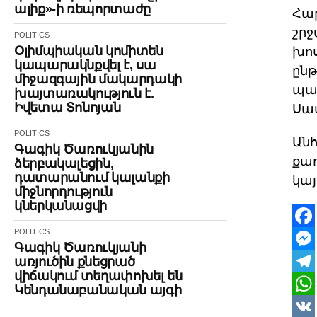
ալիք»-ի ռեպորտաժը
Հար
շրջ
POLITICS
Օլիմպիական կոմիտեն
խոս
կապարակնքվել է, սա
ընթ
միջազգային մակարդակի
պար
խայտառակություն է.
Իվետա Տոնոյան
Սամ
POLITICS
Անհ
Գագիկ Ծառուկյանին
քաղ
ձերբակալեցին,
դատարանում կալանքի
կայ
միջնորդություն
կներկանացվի
POLITICS
Face
Գագիկ Ծառուկյանի
Mes
առյուծին քնեցրած
վիճակում տեղափոխել են
Tele
Կենդանաբանական այգի
Wha