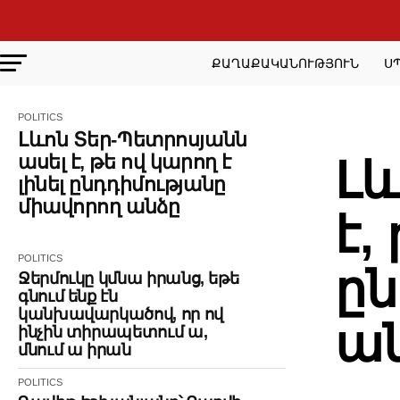
ՔԱՂԱՔԱԿԱՆՈՒԹՅՈՒՆ
Ս
POLITICS
POLITI
Լևոն Տեր-Պետրոսյանն
ասել է, թե ով կարող է
Լև
լինել ընդդիմությանը
միավորող անձը
է,
POLITICS
ըն
Ջերմուկը կմնա իրանց, եթե
գնում ենք էն
կանխավարկածով, որ ով
ա
ինչին տիրապետում ա,
մնում ա իրան
POLITICS