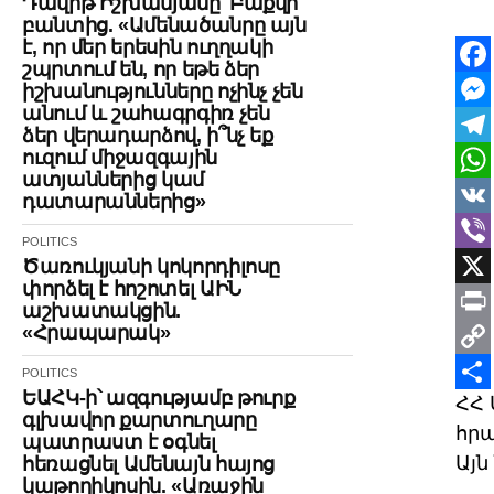
Դավիթ Իշխանյանը՝ Բաքվի
բանտից. «Ամենածանրը այն
է, որ մեր երեսին ուղղակի
շպրտում են, որ եթե ձեր
Face
իշխանությունները ոչինչ չեն
անում և շահագրգիռ չեն
Mes
ձեր վերադարձով, ի՞նչ եք
ուզում միջազգային
Tele
ատյաններից կամ
Wha
դատարաններից»
VK
POLITICS
Vibe
Ծառուկյանի կոկորդիլոսը
փորձել է հոշոտել ԱԻՆ
X
աշխատակցին.
«Հրապարակ»
Print
Cop
POLITICS
ԵԱՀԿ-ի՝ ազգությամբ թուրք
ՀՀ 
Link
Shar
գլխավոր քարտուղարը
հրա
պատրաստ է օգնել
Այն
հեռացնել Ամենայն հայոց
կաթողիկոսին. «Առաջին