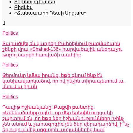
Տեխնոլոգիաներ
Բիզնես
«Ճանապարհ Դեպի Արցախ»
Politics
Տարածվել են կադրեր Բահրեյնում բազմահարկ
շենքի վրա «Shahed-136» հարվածային անօդաչու
թռչող սարքի հարվածի պահից։
Politics
Ջերմուկը կմնա իրանց, եթե գնում ենք էն
կանխավարկածով, որ ով ինչին տիրապետում ա,
մնում ա իրան
Politics
Դավիթ Իշխանյանը՝ Բաքվի բանտից.
«Ամենածանրը այն է, որ մեր երեսին ուղղակի
շպրտում են, որ եթե ձեր իշխանությունները ոչինչ
չեն անում և շահագրգիռ չեն ձեր վերադարձով, ի՞նչ
եք ուզում միջազգային ատյաններից կամ