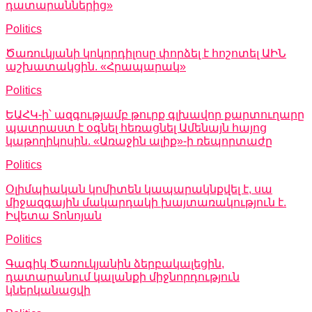
դատարաններից»
Politics
Ծառուկյանի կոկորդիլոսը փորձել է հոշոտել ԱԻՆ
աշխատակցին. «Հրապարակ»
Politics
ԵԱՀԿ-ի՝ ազգությամբ թուրք գլխավոր քարտուղարը
պատրաստ է օգնել հեռացնել Ամենայն հայոց
կաթողիկոսին. «Առաջին ալիք»-ի ռեպորտաժը
Politics
Օլիմպիական կոմիտեն կապարակնքվել է, սա
միջազգային մակարդակի խայտառակություն է.
Իվետա Տոնոյան
Politics
Գագիկ Ծառուկյանին ձերբակալեցին,
դատարանում կալանքի միջնորդություն
կներկանացվի