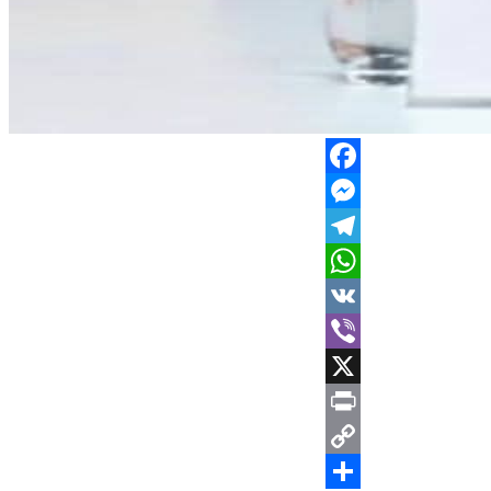
Facebook
Messenger
Telegram
WhatsApp
VK
Viber
X
Print
Copy