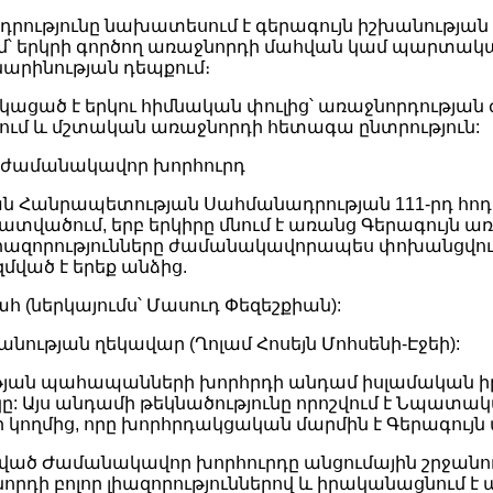
րությունը նախատեսում է գերագույն իշխանությա
՝ երկրի գործող առաջնորդի մահվան կամ պարտակա
րինության դեպքում։
կացած է երկու հիմնական փուլից՝ առաջնորդությա
ում և մշտական առաջնորդի հետագա ընտրություն:
 ժամանակավոր խորհուրդ
ն Հանրապետության Սահմանադրության 111-րդ հոդ
տվածում, երբ երկիրը մնում է առանց Գերագույն ա
 լիազորությունները ժամանակավորապես փոխանցվու
զմված է երեք անձից.
 (ներկայումս՝ Մասուդ Փեզեշքիան):
ության ղեկավար (Ղոլամ Հոսեյն Մոհսենի-Էջեի):
թյան պահապանների խորհրդի անդամ իսլամական 
կը: Այս անդամի թեկնածությունը որոշվում է Նպատ
 կողմից, որը խորհրդակցական մարմին է Գերագույն 
ված Ժամանակավոր խորհուրդը անցումային շրջանու
որդի բոլոր լիազորություններով և իրականացնում է