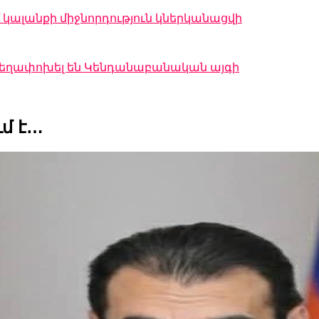
կալանքի միջնորդություն կներկանացվի
 տեղափոխել են Կենդանաբանական այգի
մ է…