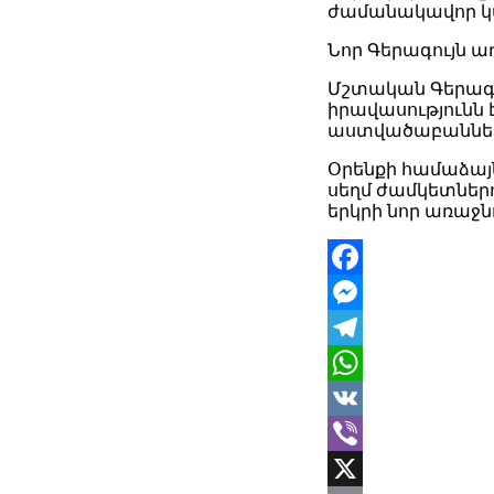
ժամանակավոր կ
Նոր Գերագույն ա
Մշտական Գերագո
իրավասությունն 
աստվածաբանների
Օրենքի համաձայ
սեղմ ժամկետներո
երկրի նոր առաջն
Facebook
Messenger
Telegram
WhatsApp
VK
Viber