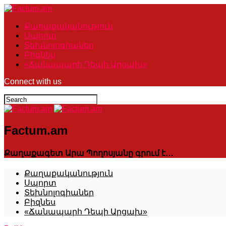
Քաղաքականություն
Սպորտ
Տեխնոլոգիաներ
Բիզնես
«Ճանապարհ Դեպի Արցախ»
Connect with us
Factum.am
Քաղաքագետ Արա Պողոսյանը գրում է…
Քաղաքականություն
Սպորտ
Տեխնոլոգիաներ
Բիզնես
«Ճանապարհ Դեպի Արցախ»