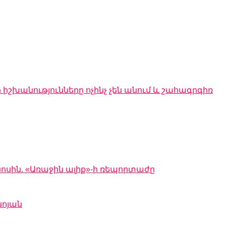
 իշխանությունները ոչինչ չեն անում և շահագրգիռ
կոսին. «Առաջին ալիք»-ի ռեպորտաժը
նոյան