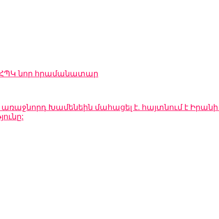
 ԻՀՊԿ նոր հրամանատար
ն առաջնորդ Խամենեին մահացել է. հայտնում է Իրա
ունը: