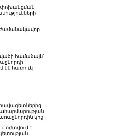
ն փոխանցման
նությունների
ն ժամանակավոր
վածի համաձայն՝
ռաջնորդի
մ են հատուկ
իրավագետներից
ակահարմարության
առաջնորդին կից:
մ օժտվում է
 պետության