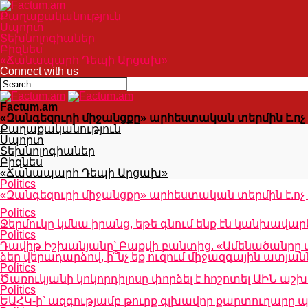
Քաղաքականություն
Սպորտ
Տեխնոլոգիաներ
Բիզնես
«Ճանապարհ Դեպի Արցախ»
Connect with us
Factum.am
«Զանգեզուրի միջանցքը» արհեստական տերմին է.ոչ 
Քաղաքականություն
Սպորտ
Տեխնոլոգիաներ
Բիզնես
«Ճանապարհ Դեպի Արցախ»
Politics
«Զանգեզուրի միջանցքը» արհեստական տերմին է.ոչ 
Politics
Ջերմուկը կմնա իրանց, եթե գնում ենք էն կանխավար
Politics
Դավիթ Իշխանյանը՝ Բաքվի բանտից. «Ամենածանրը այն 
ձեր վերադարձով, ի՞նչ եք ուզում միջազգային ատյ
Politics
Ծառուկյանի կոկորդիլոսը փորձել է հոշոտել ԱԻՆ 
Politics
ԵԱՀԿ-ի՝ ազգությամբ թուրք գլխավոր քարտուղարը պ