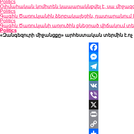
Politics
Օլիմպիական կոմիտեն կապարակնքվել է, սա միջազ
Politics
Գագիկ Ծառուկյանին ձերբակալեցին, դատարանում կ
Politics
Գագիկ Ծառուկյանի առյուծին քնեցրած վիճակում 
Politics
«Զանգեզուրի միջանցքը» արհեստական տերմին է.ոչ 
Facebook
Messenger
Telegram
WhatsApp
VK
Viber
X
Print
Copy