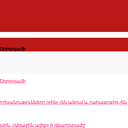
.Շիրղոլամի
.Շիրղոլամի
իշխանությունները ոչինչ չեն անում և շահագրգիռ չեն
ոսին. «Առաջին ալիք»-ի ռեպորտաժը