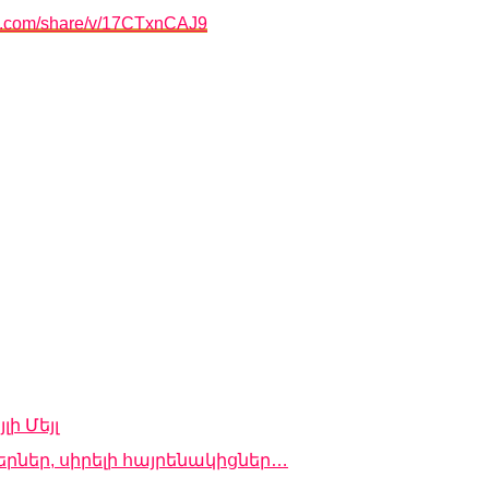
k.com/share/v/17CTxnCAJ9
ի Մեյլ
երներ, սիրելի հայրենակիցներ…