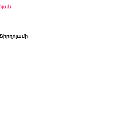
ոյան
.Շիրղոլամի