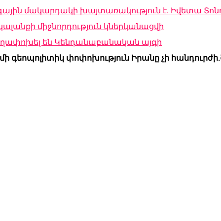
գային մակարդակի խայտառակություն է. Իվետա Տոն
ալանքի միջնորդություն կներկանացվի
տեղափոխել են Կենդանաբանական այգի
մի գեոպոլիտիկ փոփոխություն Իրանը չի հանդուրժի