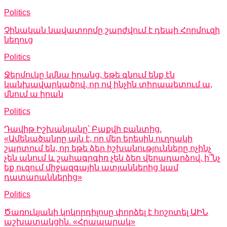
Politics
Չինական նավատորմը շարժվում է դեպի Հորմուզի
նեղուց
Politics
Ջերմուկը կմնա իրանց, եթե գնում ենք էն
կանխավարկածով, որ ով ինչին տիրապետում ա,
մնում ա իրան
Politics
Դավիթ Իշխանյանը՝ Բաքվի բանտից.
«Ամենածանրը այն է, որ մեր երեսին ուղղակի
շպրտում են, որ եթե ձեր իշխանությունները ոչինչ
չեն անում և շահագրգիռ չեն ձեր վերադարձով, ի՞նչ
եք ուզում միջազգային ատյաններից կամ
դատարաններից»
Politics
Ծառուկյանի կոկորդիլոսը փորձել է հոշոտել ԱԻՆ
աշխատակցին. «Հրապարակ»