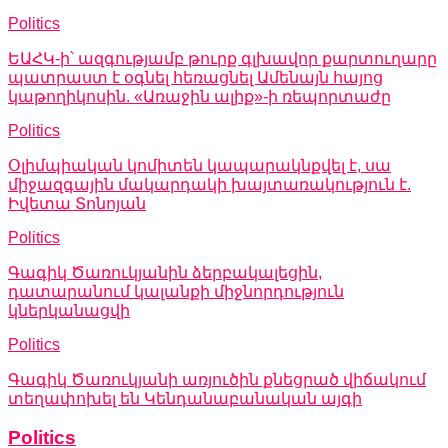
Politics
ԵԱՀԿ-ի՝ ազգությամբ թուրք գլխավոր քարտուղարը
պատրաստ է օգնել հեռացնել Ամենայն հայոց
կաթողիկոսին. «Առաջին ալիք»-ի ռեպորտաժը
Politics
Օլիմպիական կոմիտեն կապարակնքվել է, սա
միջազգային մակարդակի խայտառակություն է.
Իվետա Տոնոյան
Politics
Գագիկ Ծառուկյանին ձերբակալեցին,
դատարանում կալանքի միջնորդություն
կներկանացվի
Politics
Գագիկ Ծառուկյանի առյուծին քնեցրած վիճակում
տեղափոխել են Կենդանաբանական այգի
Politics