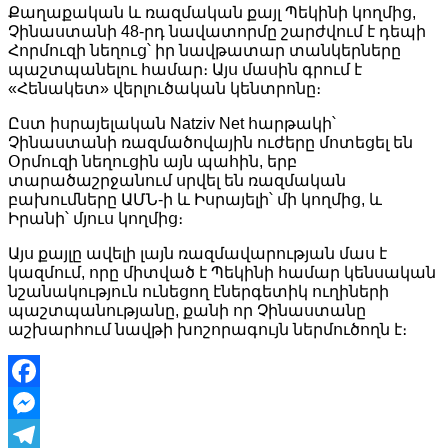
Link
Share
Քաղաքական և ռազմական քայլ Պեկինի կողմից,
Չինաստանի 48-րդ նավատորմը շարժվում է դեպի
Հորմուզի նեղուց՝ իր նավթատար տանկերները
պաշտպանելու համար։ Այս մասին գրում է
«Հենակետ» վերլուծական կենտրոնը։
Ըստ իսրայելական Natziv Net հարթակի՝
Չինաստանի ռազմածովային ուժերը մոտեցել են
Օրմուզի նեղուցին այն պահին, երբ
տարածաշրջանում սրվել են ռազմական
բախումները ԱՄՆ-ի և Իսրայելի՝ մի կողմից, և
Իրանի՝ մյուս կողմից։
Այս քայլը ավելի լայն ռազմավարության մաս է
կազմում, որը միտված է Պեկինի համար կենսական
նշանակություն ունեցող էներգետիկ ուղիների
պաշտպանությանը, քանի որ Չինաստանը
աշխարհում նավթի խոշորագույն ներմուծողն է։
Facebook
Messenger