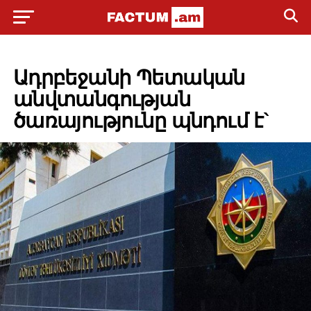
POLITICS
Ադրբեջանի Պետական
անվտանգության
ծառայությունը պնդում է`