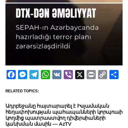
Facebook
Messenger
Telegram
WhatsApp
VK
Viber
X
Print
Copy
Sh
Link
RELATED TOPICS:
UP NEXT
Ադրբեջանը հայտարարել է Իսլամական
հեղափոխության պահապանների կորպուսի
կողմից պատրաստվող դիվերսիաների
կանխման մասին — AzTV