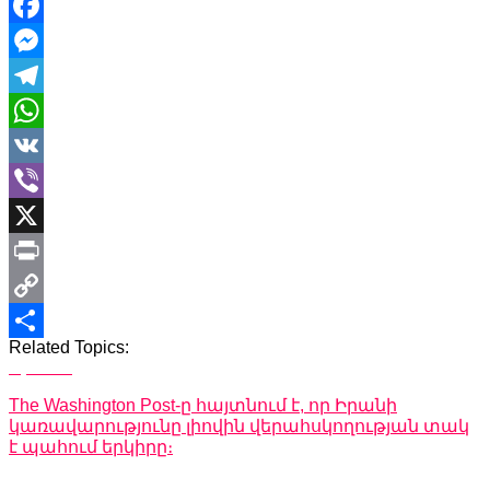
Facebook
Messenger
Telegram
WhatsApp
VK
Viber
X
Print
Copy
Related Topics:
Link
Share
Up Next
The Washington Post-ը հայտնում է, որ Իրանի
կառավարությունը լիովին վերահսկողության տակ
է պահում երկիրը։
Don't Miss