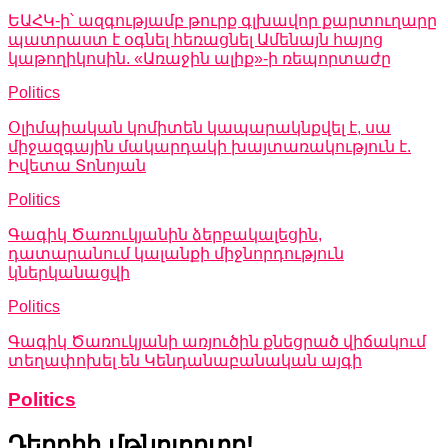
ԵԱՀԿ-ի՝ ազգությամբ թուրք գլխավոր քարտուղարը
պատրաստ է օգնել հեռացնել Ամենայն հայոց
կաթողիկոսին. «Առաջին ալիք»-ի ռեպորտաժը
Politics
Օլիմպիական կոմիտեն կապարակնքվել է, սա
միջազգային մակարդակի խայտառակություն է.
Իվետա Տոնոյան
Politics
Գագիկ Ծառուկյանին ձերբակալեցին,
դատարանում կալանքի միջնորդություն
կներկանացվի
Politics
Գագիկ Ծառուկյանի առյուծին քնեցրած վիճակում
տեղափոխել են Կենդանաբանական այգի
Politics
Դերբիի մթնոլորտը!