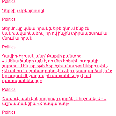
Politics
Դերբիի մթնոլորտը!
Politics
Ջերմուկը կմնա իրանց, եթե գնում ենք էն
կանխավարկածով, որ ով ինչին տիրապետում ա,
մնում ա իրան
Politics
Դավիթ Իշխանյանը՝ Բաքվի բանտից.
«Ամենածանրը այն է, որ մեր երեսին ուղղակի
շպրտում են, որ եթե ձեր իշխանությունները ոչինչ
չեն անում և շահագրգիռ չեն ձեր վերադարձով, ի՞նչ
եք ուզում միջազգային ատյաններից կամ
դատարաններից»
Politics
Ծառուկյանի կոկորդիլոսը փորձել է հոշոտել ԱԻՆ
աշխատակցին. «Հրապարակ»
Politics