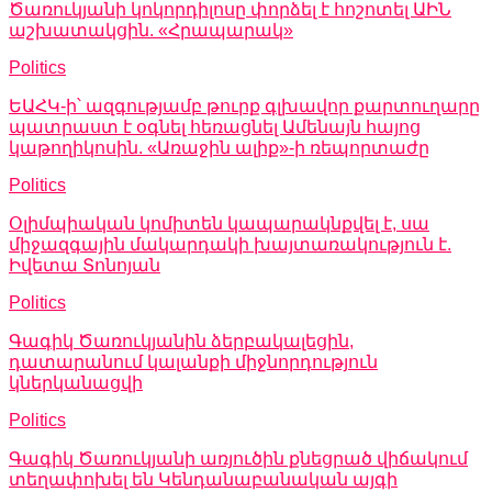
Ծառուկյանի կոկորդիլոսը փորձել է հոշոտել ԱԻՆ
աշխատակցին. «Հրապարակ»
Politics
ԵԱՀԿ-ի՝ ազգությամբ թուրք գլխավոր քարտուղարը
պատրաստ է օգնել հեռացնել Ամենայն հայոց
կաթողիկոսին. «Առաջին ալիք»-ի ռեպորտաժը
Politics
Օլիմպիական կոմիտեն կապարակնքվել է, սա
միջազգային մակարդակի խայտառակություն է.
Իվետա Տոնոյան
Politics
Գագիկ Ծառուկյանին ձերբակալեցին,
դատարանում կալանքի միջնորդություն
կներկանացվի
Politics
Գագիկ Ծառուկյանի առյուծին քնեցրած վիճակում
տեղափոխել են Կենդանաբանական այգի