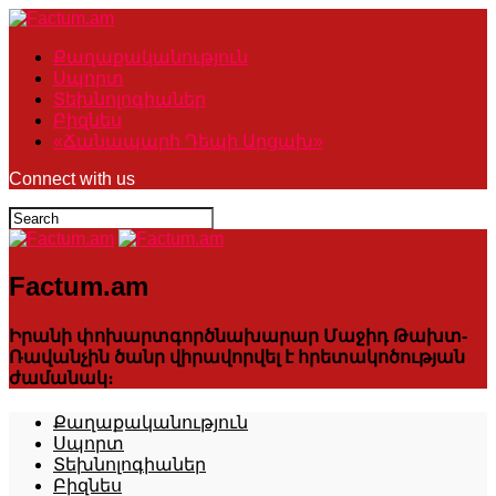
Քաղաքականություն
Սպորտ
Տեխնոլոգիաներ
Բիզնես
«Ճանապարհ Դեպի Արցախ»
Connect with us
Factum.am
Իրանի փոխարտգործնախարար Մաջիդ Թախտ-
Ռավանչին ծանր վիրավորվել է հրետակոծության
ժամանակ։
Քաղաքականություն
Սպորտ
Տեխնոլոգիաներ
Բիզնես