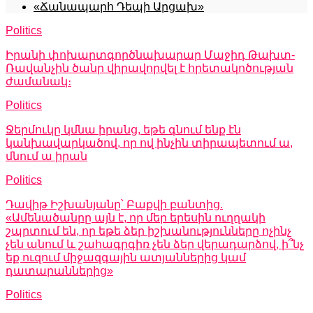
«Ճանապարհ Դեպի Արցախ»
Politics
Իրանի փոխարտգործնախարար Մաջիդ Թախտ-
Ռավանչին ծանր վիրավորվել է հրետակոծության
ժամանակ։
Politics
Ջերմուկը կմնա իրանց, եթե գնում ենք էն
կանխավարկածով, որ ով ինչին տիրապետում ա,
մնում ա իրան
Politics
Դավիթ Իշխանյանը՝ Բաքվի բանտից.
«Ամենածանրը այն է, որ մեր երեսին ուղղակի
շպրտում են, որ եթե ձեր իշխանությունները ոչինչ
չեն անում և շահագրգիռ չեն ձեր վերադարձով, ի՞նչ
եք ուզում միջազգային ատյաններից կամ
դատարաններից»
Politics