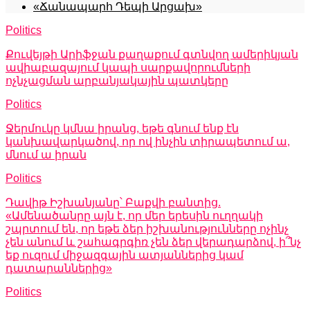
«Ճանապարհ Դեպի Արցախ»
Politics
Քուվեյթի Արիֆջան քաղաքում գտնվող ամերիկյան
ավիաբազայում կապի սարքավորումների
ոչնչացման արբանյակային պատկերը
Politics
Ջերմուկը կմնա իրանց, եթե գնում ենք էն
կանխավարկածով, որ ով ինչին տիրապետում ա,
մնում ա իրան
Politics
Դավիթ Իշխանյանը՝ Բաքվի բանտից.
«Ամենածանրը այն է, որ մեր երեսին ուղղակի
շպրտում են, որ եթե ձեր իշխանությունները ոչինչ
չեն անում և շահագրգիռ չեն ձեր վերադարձով, ի՞նչ
եք ուզում միջազգային ատյաններից կամ
դատարաններից»
Politics