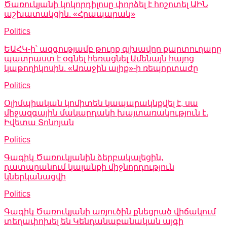
Ծառուկյանի կոկորդիլոսը փորձել է հոշոտել ԱԻՆ
աշխատակցին. «Հրապարակ»
Politics
ԵԱՀԿ-ի՝ ազգությամբ թուրք գլխավոր քարտուղարը
պատրաստ է օգնել հեռացնել Ամենայն հայոց
կաթողիկոսին. «Առաջին ալիք»-ի ռեպորտաժը
Politics
Օլիմպիական կոմիտեն կապարակնքվել է, սա
միջազգային մակարդակի խայտառակություն է.
Իվետա Տոնոյան
Politics
Գագիկ Ծառուկյանին ձերբակալեցին,
դատարանում կալանքի միջնորդություն
կներկանացվի
Politics
Գագիկ Ծառուկյանի առյուծին քնեցրած վիճակում
տեղափոխել են Կենդանաբանական այգի