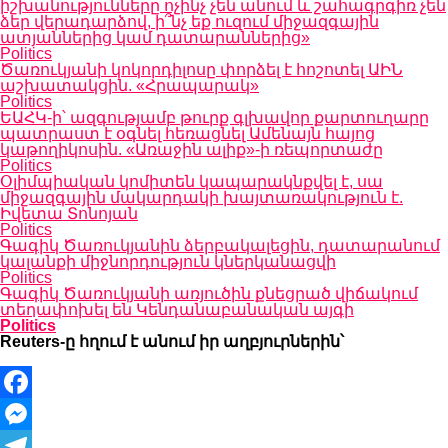
իշխանությունները ոչինչ չեն անում և շահագրգիռ չեն
ձեր վերադարձով, ի՞նչ եք ուզում միջազգային
ատյաններից կամ դատարաններից»
Politics
Ծառուկյանի կոկորդիլոսը փորձել է հոշոտել ԱԻՆ
աշխատակցին. «Հրապարակ»
Politics
ԵԱՀԿ-ի՝ ազգությամբ թուրք գլխավոր քարտուղարը
պատրաստ է օգնել հեռացնել Ամենայն հայոց
կաթողիկոսին. «Առաջին ալիք»-ի ռեպորտաժը
Politics
Օլիմպիական կոմիտեն կապարակնքվել է, սա
միջազգային մակարդակի խայտառակություն է.
Իվետա Տոնոյան
Politics
Գագիկ Ծառուկյանին ձերբակալեցին, դատարանում
կալանքի միջնորդություն կներկանացվի
Politics
Գագիկ Ծառուկյանի առյուծին քնեցրած վիճակում
տեղափոխել են Կենդանաբանական այգի
Politics
Reuters-ը հղում է անում իր աղբյուրներին՝
Facebook
Messenger