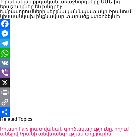
Իրանական քրդական առաջնորդները ԱՄՆ-ից
երաշխիքներ են խնդրել։
Խմբավորումների վերջնական նպատակը Իրանում
կիսաանկախ ինքնավար տարածք ստեղծելն է։
Facebook
Messenger
Telegram
WhatsApp
VK
Viber
X
Print
Copy
Related Topics:
Link
Share
Up Next
Իրանի Fars լրատվական գործակալությունը, հղում
անելով Իրանի անվտանգության աղբյուրին.