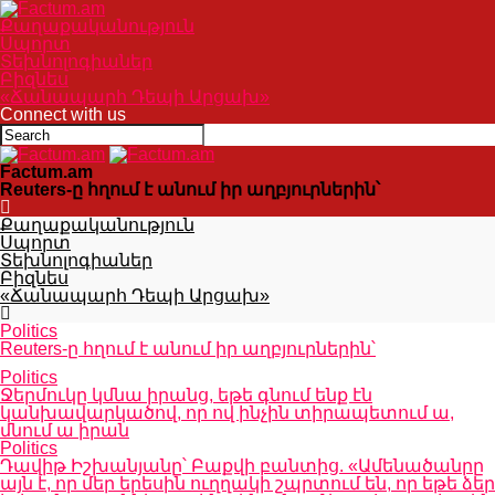
Քաղաքականություն
Սպորտ
Տեխնոլոգիաներ
Բիզնես
«Ճանապարհ Դեպի Արցախ»
Connect with us
Factum.am
Reuters-ը հղում է անում իր աղբյուրներին՝
Քաղաքականություն
Սպորտ
Տեխնոլոգիաներ
Բիզնես
«Ճանապարհ Դեպի Արցախ»
Politics
Reuters-ը հղում է անում իր աղբյուրներին՝
Politics
Ջերմուկը կմնա իրանց, եթե գնում ենք էն
կանխավարկածով, որ ով ինչին տիրապետում ա,
մնում ա իրան
Politics
Դավիթ Իշխանյանը՝ Բաքվի բանտից. «Ամենածանրը
այն է, որ մեր երեսին ուղղակի շպրտում են, որ եթե ձեր