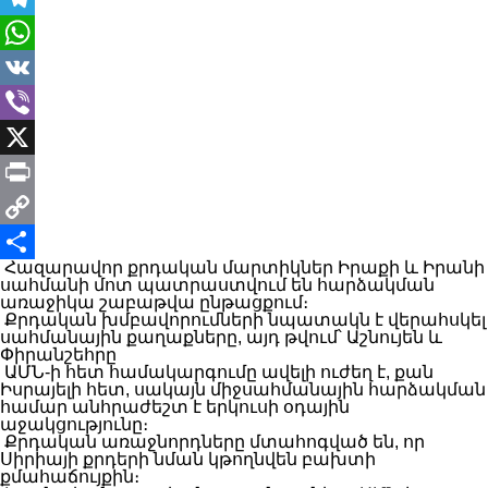
Telegram
WhatsApp
VK
Viber
X
Print
Copy
Հազարավոր քրդական մարտիկներ Իրաքի և Իրանի
Link
Share
սահմանի մոտ պատրաստվում են հարձակման
առաջիկա շաբաթվա ընթացքում։
Քրդական խմբավորումների նպատակն է վերահսկել
սահմանային քաղաքները, այդ թվում՝ Աշնույեն և
Փիրանշեհրը
ԱՄՆ-ի հետ համակարգումը ավելի ուժեղ է, քան
Իսրայելի հետ, սակայն միջսահմանային հարձակման
համար անհրաժեշտ է երկուսի օդային
աջակցությունը։
Քրդական առաջնորդները մտահոգված են, որ
Սիրիայի քրդերի նման կթողնվեն բախտի
քմահաճույքին։