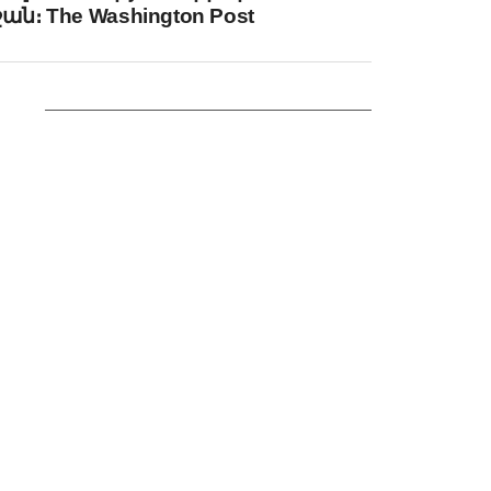
շան։ The Washington Post
IKE