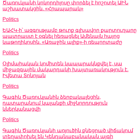
Ծառուկյանի կոկորդիլոսը փորձել է հոշոտել ԱԻՆ
աշխատակցին. «Հրապարակ»
Politics
ԵԱՀԿ-ի՝ ազգությամբ թուրք գլխավոր քարտուղարը
պատրաստ է օգնել հեռացնել Ամենայն հայոց
կաթողիկոսին. «Առաջին ալիք»-ի ռեպորտաժը
Politics
Օլիմպիական կոմիտեն կապարակնքվել է, սա
միջազգային մակարդակի խայտառակություն է.
Իվետա Տոնոյան
Politics
Գագիկ Ծառուկյանին ձերբակալեցին,
դատարանում կալանքի միջնորդություն
կներկանացվի
Politics
Գագիկ Ծառուկյանի առյուծին քնեցրած վիճակում
տեղափոխել են Կենդանաբանական այգի