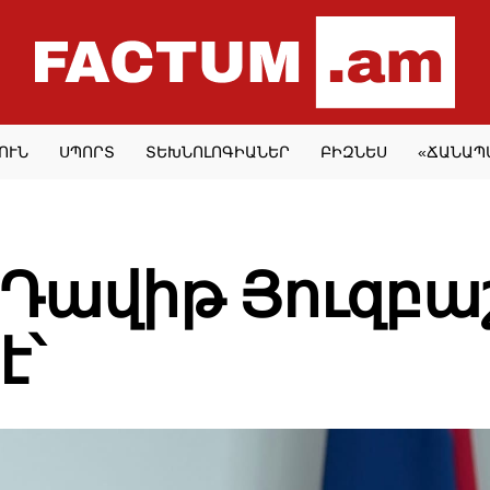
ՈՒՆ
ՍՊՈՐՏ
ՏԵԽՆՈԼՈԳԻԱՆԵՐ
ԲԻԶՆԵՍ
«ՃԱՆԱՊ
POLITICS
Դավիթ Յուզբաշ
է՝