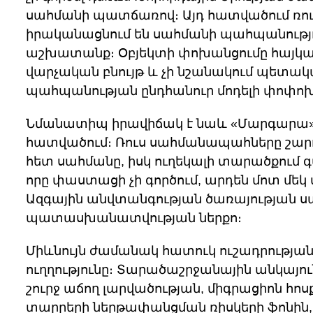
սահմանի պատճառով։ Այդ հատվածում ռ
իրականացնում են սահմանի պահպանությու
աշխատանք։ Օբյեկտի փոխանցումը հայկա
վարչական բնույթ և չի նշանակում պետա
պահպանության ընդհանուր մոդելի փոփոխո
Նմանատիպ իրավիճակ է նաև «Մարգարա»
հատվածում։ Ռուս սահմանապահները շարո
հետ սահմանը, իսկ ուղեկալի տարածքում
որը փաստացի չի գործում, արդեն մոտ մե
Ազգային անվտանգության ծառայության 
պատասխանատվության ներքո։
Միևնույն ժամանակ հատուկ ուշադրությա
ուղղությունը։ Տարածաշրջանային անկայու
շուրջ աճող լարվածության, միգրացիոն հ
տարրերի ներթափանցման ռիսկերի ֆոնին