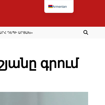
Armenian
ԱՐՀ ԴԵՊԻ ԱՐՑԱԽ»
յանը գրում