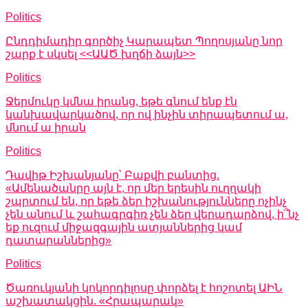
Politics
Ընդդիմադիր գործիչ Կարապետ Պողոսյանը նոր
շարք է սկսել <<ԱԱԾ խղճի ձայն>>
Politics
Ջերմուկը կմնա իրանց, եթե գնում ենք էն
կանխավարկածով, որ ով ինչին տիրապետում ա,
մնում ա իրան
Politics
Դավիթ Իշխանյանը՝ Բաքվի բանտից.
«Ամենածանրը այն է, որ մեր երեսին ուղղակի
շպրտում են, որ եթե ձեր իշխանությունները ոչինչ
չեն անում և շահագրգիռ չեն ձեր վերադարձով, ի՞նչ
եք ուզում միջազգային ատյաններից կամ
դատարաններից»
Politics
Ծառուկյանի կոկորդիլոսը փորձել է հոշոտել ԱԻՆ
աշխատակցին. «Հրապարակ»