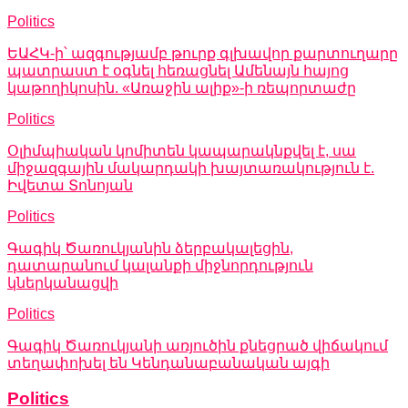
Politics
ԵԱՀԿ-ի՝ ազգությամբ թուրք գլխավոր քարտուղարը
պատրաստ է օգնել հեռացնել Ամենայն հայոց
կաթողիկոսին. «Առաջին ալիք»-ի ռեպորտաժը
Politics
Օլիմպիական կոմիտեն կապարակնքվել է, սա
միջազգային մակարդակի խայտառակություն է.
Իվետա Տոնոյան
Politics
Գագիկ Ծառուկյանին ձերբակալեցին,
դատարանում կալանքի միջնորդություն
կներկանացվի
Politics
Գագիկ Ծառուկյանի առյուծին քնեցրած վիճակում
տեղափոխել են Կենդանաբանական այգի
Politics