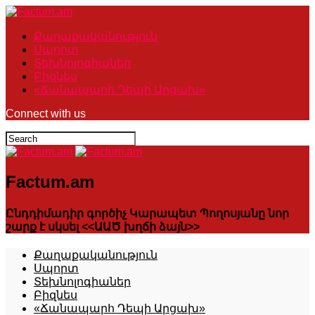
Քաղաքականություն
Սպորտ
Տեխնոլոգիաներ
Բիզնես
«Ճանապարհ Դեպի Արցախ»
Connect with us
Factum.am
Ընդդիմադիր գործիչ Կարապետ Պողոսյանը նոր
շարք է սկսել <<ԱԱԾ խղճի ձայն>>
Քաղաքականություն
Սպորտ
Տեխնոլոգիաներ
Բիզնես
«Ճանապարհ Դեպի Արցախ»