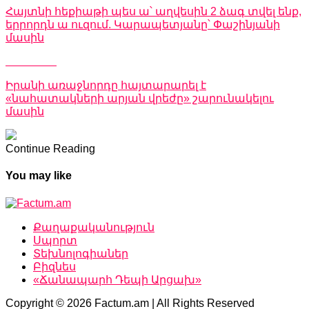
Հայտնի հեքիաթի պես ա՝ աղվեսին 2 ձագ տվել ենք,
երրորդն ա ուզում. Կարապետյանը՝ Փաշինյանի
մասին
Don't Miss
Իրանի առաջնորդը հայտարարել է
«նահատակների արյան վրեժը» շարունակելու
մասին
Continue Reading
You may like
Քաղաքականություն
Սպորտ
Տեխնոլոգիաներ
Բիզնես
«Ճանապարհ Դեպի Արցախ»
Copyright © 2026 Factum.am | All Rights Reserved