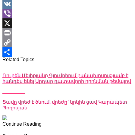
WhatsApp
VK
Viber
X
Print
Copy
Related Topics:
Link
Share
Up Next
Ռուբեն Մելիքյանը Գյումրիում բանախոսությամբ է
հանդես եկել Արդար դատավորի որոնման թեմայով
Don't Miss
Ցավը վրեժ է ծնում, վրեժը` կրկին ցավ Կարապետ
Պողոսյան
Continue Reading