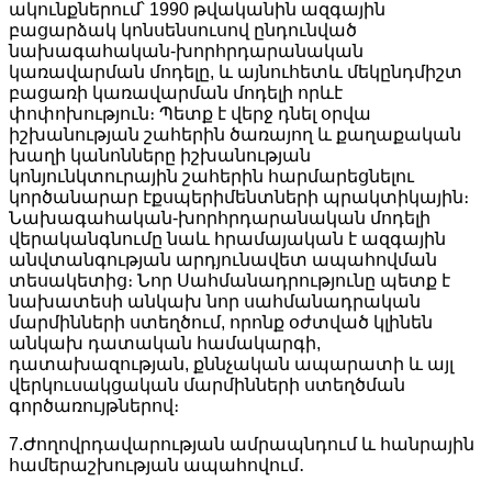
ակունքներում՝ 1990 թվականին ազգային
բացարձակ կոնսենսուսով ընդունված
նախագահական-խորհրդարանական
կառավարման մոդելը, և այնուհետև մեկընդմիշտ
բացառի կառավարման մոդելի որևէ
փոփոխություն։ Պետք է վերջ դնել օրվա
իշխանության շահերին ծառայող և քաղաքական
խաղի կանոնները իշխանության
կոնյունկտուրային շահերին հարմարեցնելու
կործանարար էքսպերիմենտների պրակտիկային։
Նախագահական-խորհրդարանական մոդելի
վերականգնումը նաև հրամայական է ազգային
անվտանգության արդյունավետ ապահովման
տեսակետից։ Նոր Սահմանադրությունը պետք է
նախատեսի անկախ նոր սահմանադրական
մարմինների ստեղծում, որոնք օժտված կլինեն
անկախ դատական համակարգի,
դատախազության, քննչական ապարատի և այլ
վերկուսակցական մարմինների ստեղծման
գործառույթներով։
7.Ժողովրդավարության ամրապնդում և հանրային
համերաշխության ապահովում․