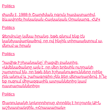
Politics
Ժամն է, 1988-ի Շարժման ոգուն հավատարիմ,
ձևավորել իսկական Հայկական Օրակարգ․ ՀԱԿ
Politics
Ջերմուկը կմնա իրանց, եթե գնում ենք էն
կանխավարկածով, որ ով ինչին տիրապետում ա,
մնում ա իրան
Politics
Դավիթ Իշխանյանը՝ Բաքվի բանտից.
«Ամենածանրը այն է, որ մեր երեսին ուղղակի
շպրտում են, որ եթե ձեր իշխանությունները ոչինչ
չեն անում և շահագրգիռ չեն ձեր վերադարձով, ի՞նչ
եք ուզում միջազգային ատյաններից կամ
դատարաններից»
Politics
Ծառուկյանի կոկորդիլոսը փորձել է հոշոտել ԱԻՆ
աշխատակցին. «Հրապարակ»