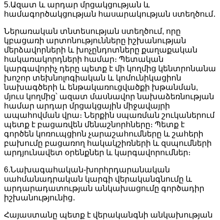
5.Ազատ և արդար մրցակցության և
համագործակցության հասարակության ստեղծում․
Ներառական տնտեսության ստեղծում, որը
կբացառի արտոնությունները իշխանության
մերձավորների և խոչընդոտները քաղաքական
հակառակորդների համար։ Պետական
կարգավորիչ դերը պետք է մի կողմից կենտրոնանա
խոշոր տեխնոլոգիական և կոմունիկացիոն
նախագծերի և ենթակառուցվածքի խթանման,
մյուս կողմից՝ ազատ մասնավոր նախաձեռնության
համար արդար մրցակցային միջավայրի
ապահովման վրա։ Ներքին սպառման շուկաներում
պետք է բացառվեն մենաշնորհները։ Պետք է
գործեն կոռուպցիոն չարաշահումները և շահերի
բախումը բացառող հակակշիռների և զսպումների
արդյունավետ օրենքներ և կարգավորումներ։
6.Նախագահական-խորհրդարանական
սահմանադրական կարգի վերականգնումը և
արդարադատության անկախացումը գործադիր
իշխանությունից․
Հայաստանը պետք է վերականգնի անկախության