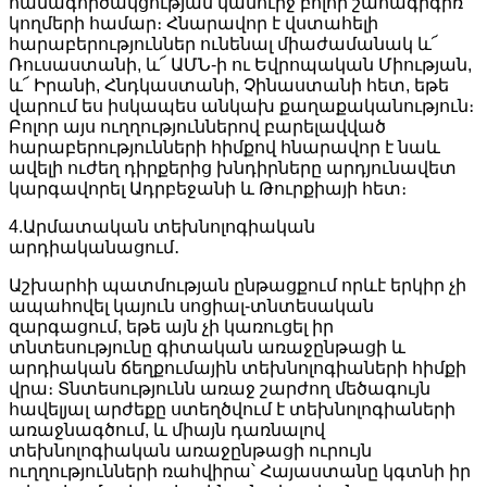
համագործակցության կամուրջ բոլոր շահագրգիռ
կողմերի համար։ Հնարավոր է վստահելի
հարաբերություններ ունենալ միաժամանակ և՜
Ռուսաստանի, և՜ ԱՄՆ-ի ու Եվրոպական Միության,
և՜ Իրանի, Հնդկաստանի, Չինաստանի հետ, եթե
վարում ես իսկապես անկախ քաղաքականություն։
Բոլոր այս ուղղություններով բարելավված
հարաբերությունների հիմքով հնարավոր է նաև
ավելի ուժեղ դիրքերից խնդիրները արդյունավետ
կարգավորել Ադրբեջանի և Թուրքիայի հետ։
4.Արմատական տեխնոլոգիական
արդիականացում․
Աշխարհի պատմության ընթացքում որևէ երկիր չի
ապահովել կայուն սոցիալ-տնտեսական
զարգացում, եթե այն չի կառուցել իր
տնտեսությունը գիտական առաջընթացի և
արդիական ճեղքումային տեխնոլոգիաների հիմքի
վրա։ Տնտեսությունն առաջ շարժող մեծագույն
հավելյալ արժեքը ստեղծվում է տեխնոլոգիաների
առաջնագծում, և միայն դառնալով
տեխնոլոգիական առաջընթացի ուրույն
ուղղությունների ռահվիրա՝ Հայաստանը կգտնի իր