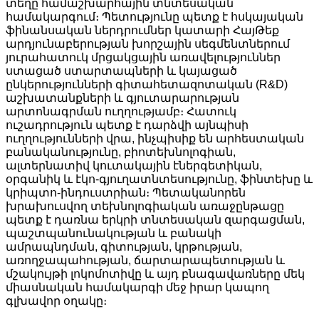
տեղը համաշխարհային տնտեսական
համակարգում։ Պետությունը պետք է հսկայական
ֆինանսական ներդրումներ կատարի ՀայԹեք
արդյունաբերության խորշային սեգմենտներում
յուրահատուկ մրցակցային առավելություններ
ստացած ստարտապների և կայացած
ընկերությունների գիտահետազոտական (R&D)
աշխատանքների և գյուտարարության
արտոնագրման ուղղությամբ։ Հատուկ
ուշադրություն պետք է դարձվի այնպիսի
ուղղությունների վրա, ինչպիսիք են արհեստական
բանականությունը, բիոտեխնոլոգիան,
ալտերնատիվ կուտակային էներգետիկան,
օրգանիկ և էկո-գյուղատնտեսությունը, ֆինտեխը և
կրիպտո-ինդուստրիան։ Պետականորեն
խրախուսվող տեխնոլոգիական առաջընթացը
պետք է դառնա երկրի տնտեսական զարգացման,
պաշտպանունակության և բանակի
ամրապնդման, գիտության, կրթության,
առողջապահության, ճարտարապետության և
մշակույթի լոկոմոտիվը և այդ բնագավառները մեկ
միասնական համակարգի մեջ իրար կապող
գլխավոր օղակը։