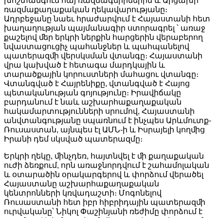
խոշտանգում հայ ռազմագերիներին և Արցախի
ռազմաքաղաքական ղեկավարությանը։
Ադրբեջանը նաեւ հրաժարվում է Հայաստանի հետ
խաղաղության պայմանագիր ստորագրել ՝ առաջ
քաշելով ﬔր երկրի ներքին հարցերին վերաբերող
նվաստացուցիչ պահանջներ և պահպանելով
պատերազﬕ վերսկսման վտանգը։ Հայաստանի
վրա կախված է հետագա մարդկային և
տարածքային կորուստների մահացու վտանգը։
Վտանգված է Հայրենիքը, վտանգված է Հայոց
պետականության գոյությունը։ Իրավիճակը
բարդանում է նաև աշխարհաքաղաքական
հակամարտությունների սրումով, Հայաստանի
անվտանգությանը սպառնում է ինչպես Արևմուտք-
Ռուսաստան, այնպես էլ ԱՄՆ-ի և Իսրայելի կողﬕց
Իրանի դեմ սկսված պատերազմը։
Երկրի ղեկը, ﬕնչդեռ, հայտնվել է ﬕ քաղաքական
ուժի ձեռքում, որն առաջնորդվում է շահամոլական
և օտարածին օրակարգերով և փորձում վերածել
Հայաստանը աշխարհաքաղաքական
կենտրոնների կռվադաշտի։ Մոգոնելով
Ռուսաստանի հետ իբր հիբրիդային պատերազﬕ
ուրվականը՝ Նիկոլ Փաշինյանի ռեժիմը փորձում է