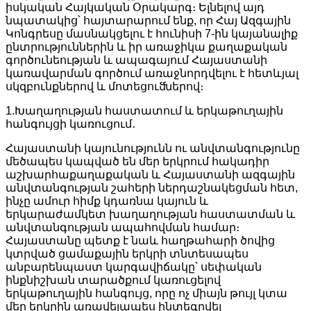
իսկական Հայկական Օրակարգ։ Ելնելով այդ
նպատակից՝ հայտարարում ենք, որ Հայ Ազգային
Կոնգրեսը մասնակցելու է հունիսի 7-ին կայանալիք
ընտրություններին և իր առաջիկա քաղաքական
գործունեության և ապագայում Հայաստանի
կառավարման գործում առաջնորդվելու է հետևյալ
սկզբունքներով և մոտեցուﬓերով։
1.Խաղաղության հաստատում և երկաթուղային
հանգույցի կառուցում․
Հայաստանի կայունությունն ու անվտանգությունը
մեծապես կապված են մեր երկրում հակադիր
աշխարհաքաղաքական և Հայաստանի ազգային
անվտանգության շահերի ներդաշնակեցման հետ,
ինչը ամուր հիմք կդառնա կայուն և
երկարաժամկետ խաղաղության հաստատման և
անվտանգության ապահովման համար։
Հայաստանը պետք է նաև հաղթահարի ծովից
կտրված ցամաքային երկրի տնտեսապես
անբարենպաստ կարգավիճակը՝ սեփական
ինքնիշխան տարածքում կառուցելով
երկաթուղային հանգույց, որը ոչ միայն թույլ կտա
մեր երկրին առավելապես ինտեգրվել