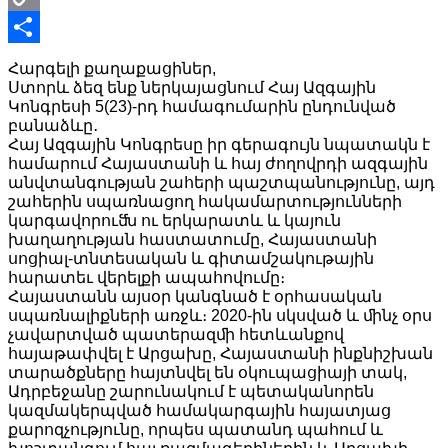
Copy
Link
Share
Հարգելի քաղաքացիներ,
Ստորև ձեզ ենք ներկայացնում Հայ Ազգային
Կոնգրեսի 5(23)-րդ համագումարին ընդունված
բանաձևը․
Հայ Ազգային Կոնգրեսը իր գերագույն նպատակն է
համարում Հայաստանի և հայ ժողովրդի ազգային
անվտանգության շահերի պաշտպանությունը, այդ
շահերին սպառնացող հակամարտությունների
կարգավորուﬓ ու երկարատև և կայուն
խաղաղության հաստատումը, Հայաստանի
սոցիալ-տնտեսական և գիտամշակութային
հարատեւ վերելքի ապահովումը։
Հայաստանն այսօր կանգնած է օրհասական
սպառնալիքների առջև։ 2020-ին սկսված և ﬕնչ օրս
չավարտված պատերազﬕ հետևանքով
հայաթափվել է Արցախը, Հայաստանի ինքնիշխան
տարածքները հայտնվել են օկուպացիայի տակ,
Ադրբեջանը շարունակում է պետականորեն
կազմակերպված համակարգային հայատյաց
քարոզչությունը, որպես պատանդ պահում և