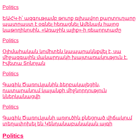
Politics
ԵԱՀԿ-ի՝ ազգությամբ թուրք գլխավոր քարտուղարը
պատրաստ է օգնել հեռացնել Ամենայն հայոց
կաթողիկոսին. «Առաջին ալիք»-ի ռեպորտաժը
Politics
Օլիմպիական կոմիտեն կապարակնքվել է, սա
միջազգային մակարդակի խայտառակություն է.
Իվետա Տոնոյան
Politics
Գագիկ Ծառուկյանին ձերբակալեցին,
դատարանում կալանքի միջնորդություն
կներկանացվի
Politics
Գագիկ Ծառուկյանի առյուծին քնեցրած վիճակում
տեղափոխել են Կենդանաբանական այգի
Politics