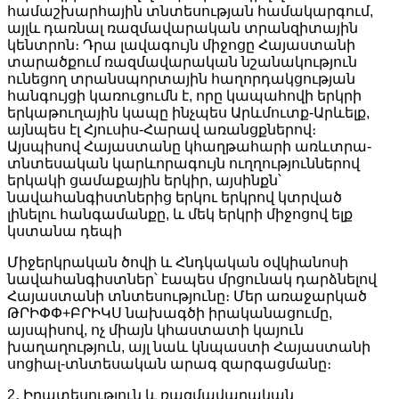
համաշխարհային տնտեսության համակարգում,
այլև դառնալ ռազմավարական տրանզիտային
կենտրոն։ Դրա լավագույն միջոցը Հայաստանի
տարածքում ռազմավարական նշանակություն
ունեցող տրանսպորտային հաղորդակցության
հանգույցի կառուցումն է, որը կապահովի երկրի
երկաթուղային կապը ինչպես Արևմուտք-Արևելք,
այնպես էլ Հյուսիս-Հարավ առանցքներով։
Այսպիսով Հայաստանը կհաղթահարի առևտրա-
տնտեսական կարևորագույն ուղղություններով
երկակի ցամաքային երկիր, այսինքն՝
նավահանգիստներից երկու երկրով կտրված
լինելու հանգամանքը, և մեկ երկրի միջոցով ելք
կստանա դեպի
Միջերկրական ծովի և Հնդկական օվկիանոսի
նավահանգիստներ՝ էապես մրցունակ դարձնելով
Հայաստանի տնտեսությունը։ Մեր առաջարկած
ԹՐԻՓՓ+ԲՐԻԿՍ նախագծի իրականացումը,
այսպիսով, ոչ միայն կհաստատի կայուն
խաղաղություն, այլ նաև կնպաստի Հայաստանի
սոցիալ-տնտեսական արագ զարգացմանը։
2․ Իրատեսություն և ռազմավարական