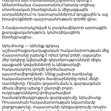
հարցում այս ժամանակաշրջանում պետք է
կենտրոնանա Հայաստանում նրանց սոցիալ-
տնտեսական ինտեգրման և միջազգային
ատյաններում ու դատարաններում գույքային և այլ
իրավունքների պաշտպանության գործի վրա։
3.Հավասարակշռված և բազմավեկտոր արտաքին
քաղաքականություն, կոմունիկացիոն
ինտեգրացիա․
Արևմուտք — Արևելք գլոբալ
աշխարհաքաղաղաքական հակամարտության մեջ
Հայաստանը չպետք է որևէ կողմ բռնի, այլապես
մեր երկիրը կվերածվի գերտերությունների միջև
պայքարի կռվախնձորի և կենթարկվի
հակառակորդ կողմի կործանարար
պատժամիջոցների։ Մենք չպիտի դառնանք
հակամարտող երկու ճամբարներից որևէ մեկի
սատելիտը։ Որպես գոյատևման և զարգացման
միակ միջոց պետք է ընտրվի բոլոր
ուղղություններով փոխշահավետ
համագործակցության զարգացումը, Արևմուտք-
Ռուսաստան հակամարտության նկատմամբ
չեզոքությունը, Հայաստանի դիրքավորումը որպես