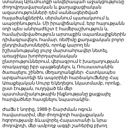
ստանալ Արևմուտքի անվերապահ աջակցությունը
ժողովրդավարական և քաղաքացիական
ազատությունների դեմ սանձազերծված
հալածանքներին, սերմանում պառակտում և
ապօրինություն։ Մի իրավիճակում, երբ հայությանն
օդի պես անհրաժեշտ է հաﬔրաշխություն և
համախմբվածություն արտաքին սպառնալիքներին
դիմագրավելու համար, ռեժիմը քաղաքական բոլոր
ընդդիմախոսներին, որոնք կարող են
իշխանությանը լուրջ մարտահրավեր նետել,
առաջիկա խորհրդարանական
ընտրություններում, վերագրում է խաղաղության
օրակարգը իբր պայթեցնելու և Ռուսաստանին
ծառայելու շինծու ﬔղադրանքներ։ Հատկապես
արգահատելի են ապօրինի հարձակուﬓերը Հայ
Առաքելական Սուրբ Եկեղեցու նկատմամբ, որոնք,
ըստ էության, ուղղված են ﬔր
պատմամշակութային ինքնությանը քայքայիչ
հարվածներ հասցնելու նպատակին։
Ժաﬓ է նորից, 1988-ի Շարժման ոգուն
հավատարիմ, ﬔր ժողովրդի հավաքական
հզորությամբ ձևավորել Հայաստանի և նրա
ժողովրդի, ﬔր ամբողջ ազգի շահերից բխող