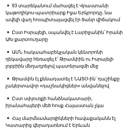
Link
93 տարեկանում մահացել է Վրաստանի
կաթողիկոս-պատրիարք Իլյա Երկրորդը. նա
ավելի վաղ հոսպիտալացվել էր ծանր վիճակում
Ըստ Իսրայելի, սպանվել է Լարիջանին՝ Իրանի
ԱԽ քարտուղարը
ԱՄՆ հակաահաբեկչական կենտրոնի
ղեկավարը հեռացել է՝ Թրամփին ու Իսրայելի
լոբբիին մեղադրելով պատերազմի մեջ
Թրամփն էլ քննադատել է ՆԱՏՕ-ին՝ դաշինքը
չակերտավոր «դաշնակիցներ» անվանելով
Ըստ սփյուռքի հանձնակատարի,
իրանահայերի մեծ հոսք Հայաստան չկա
Հայ մարմնամարզիկների հավաքականն էլ
Կատարից վերադառնում է Երևան