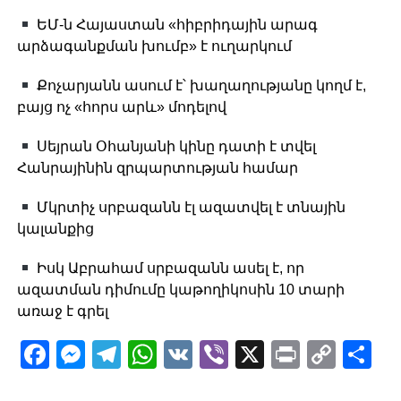
ԵՄ-ն Հայաստան «հիբրիդային արագ
արձագանքման խումբ» է ուղարկում
Քոչարյանն ասում է՝ խաղաղությանը կողմ է,
բայց ոչ «հորս արև» մոդելով
Սեյրան Օհանյանի կինը դատի է տվել
Հանրայինին զրպարտության համար
Մկրտիչ սրբազանն էլ ազատվել է տնային
կալանքից
Իսկ Աբրահամ սրբազանն ասել է, որ
ազատման դիմումը կաթողիկոսին 10 տարի
առաջ է գրել
Facebook
Messenger
Telegram
WhatsApp
VK
Viber
X
Print
Copy
Sh
Link