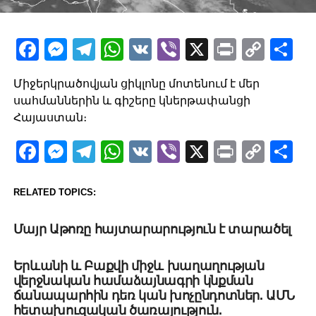
Facebook
Messenger
Telegram
WhatsApp
VK
Viber
X
Print
Copy
Sh
Link
Միջերկրածովյան ցիկլոնը մոտենում է մեր
սահմաններին և գիշերը կներթափանցի
Հայաստան։
Facebook
Messenger
Telegram
WhatsApp
VK
Viber
X
Print
Copy
Sh
Link
RELATED TOPICS:
UP NEXT
Մայր Աթոռը հայտարարություն է տարածել
DON'T MISS
Երևանի և Բաքվի միջև խաղաղության
վերջնական համաձայնագրի կնքման
ճանապարհին դեռ կան խոչընդոտներ. ԱՄՆ
հետախուզական ծառայություն.