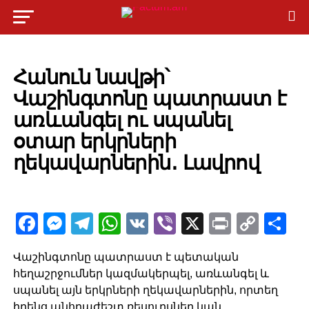
POLITICS
Հանուն նավթի՝
Վաշինգտոնը պատրաստ է
առևանգել ու սպանել
օտար երկրների
ղեկավարներին․ Լավրով
Facebook
Messenger
Telegram
WhatsApp
VK
Viber
X
Print
Copy
Sh
Link
Վաշինգտոնը պատրաստ է պետական
հեղաշրջումներ կազմակերպել, առևանգել և
սպանել այն երկրների ղեկավարներին, որտեղ
իրենց անհրաժեշտ ռեսուրսներ կան․