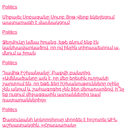
Politics
Միքայել Սրբազանը Սուրբ Յոթ Վերք եկեղեցում
պատարագի է մասնակցում
Politics
Ջերմուկը կմնա իրանց, եթե գնում ենք էն
կանխավարկածով, որ ով ինչին տիրապետում ա,
մնում ա իրան
Politics
Դավիթ Իշխանյանը՝ Բաքվի բանտից.
«Ամենածանրը այն է, որ մեր երեսին ուղղակի
շպրտում են, որ եթե ձեր իշխանությունները ոչինչ
չեն անում և շահագրգիռ չեն ձեր վերադարձով, ի՞նչ
եք ուզում միջազգային ատյաններից կամ
դատարաններից»
Politics
Ծառուկյանի կոկորդիլոսը փորձել է հոշոտել ԱԻՆ
աշխատակցին. «Հրապարակ»