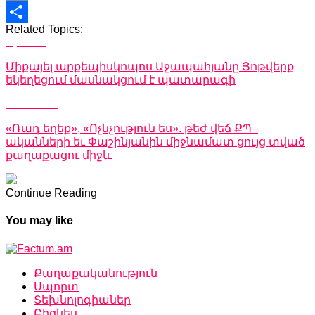
Copy
Related Topics:
Link
Share
Up Next
Միքայել արքեպիսկոպոս Աջապահյանը Յոթվերք
եկեղեցում մասնակցում է պատարագի
Don't Miss
«Ռադ եղեք», «Ոչնչություն ես». թեժ վեճ ՔՊ–
ականների եւ Փաշինյանին միջնամատ ցույց տված
քաղաքացու միջև
Continue Reading
You may like
Քաղաքականություն
Սպորտ
Տեխնոլոգիաներ
Բիզնես