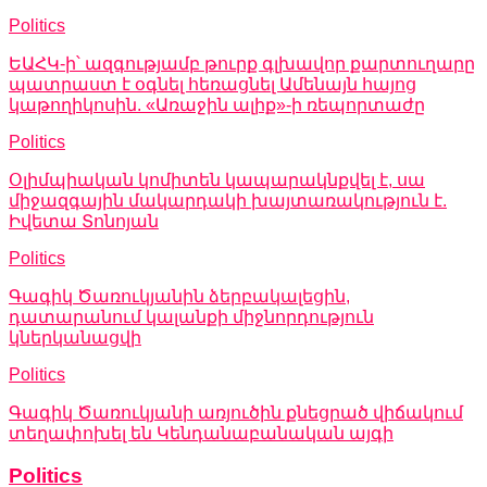
Politics
ԵԱՀԿ-ի՝ ազգությամբ թուրք գլխավոր քարտուղարը
պատրաստ է օգնել հեռացնել Ամենայն հայոց
կաթողիկոսին. «Առաջին ալիք»-ի ռեպորտաժը
Politics
Օլիմպիական կոմիտեն կապարակնքվել է, սա
միջազգային մակարդակի խայտառակություն է.
Իվետա Տոնոյան
Politics
Գագիկ Ծառուկյանին ձերբակալեցին,
դատարանում կալանքի միջնորդություն
կներկանացվի
Politics
Գագիկ Ծառուկյանի առյուծին քնեցրած վիճակում
տեղափոխել են Կենդանաբանական այգի
Politics