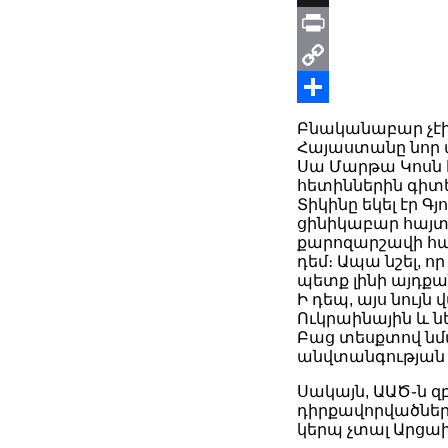
X
Print
Copy
Link
Share
Բնականաբար չէի
Հայաստանը նոր ա
Սա Մարթա Կոսն 
հետիններին գիտ
Տիկինը եկել էր Գ
ցինիկաբար հայտար
քարոզարշավի հա
դեմ։ Ապա նշել, ո
պետք լինի այդք
Ի դեպ, այս նու
Ուկրաինային և ն
Բաց տեսքտով նմա
անվտանգության
Սակայն, ԱԱԾ֊ն զ
դիրքավորվածների
կերպ չտալ Արցախ