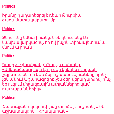
Politics
Իրանը դադարեցրել է դեպի Թուրքիա
գազամատակարարումը
Politics
Ջերմուկը կմնա իրանց, եթե գնում ենք էն
կանխավարկածով, որ ով ինչին տիրապետում ա,
մնում ա իրան
Politics
Դավիթ Իշխանյանը՝ Բաքվի բանտից.
«Ամենածանրը այն է, որ մեր երեսին ուղղակի
շպրտում են, որ եթե ձեր իշխանությունները ոչինչ
չեն անում և շահագրգիռ չեն ձեր վերադարձով, ի՞նչ
եք ուզում միջազգային ատյաններից կամ
դատարաններից»
Politics
Ծառուկյանի կոկորդիլոսը փորձել է հոշոտել ԱԻՆ
աշխատակցին. «Հրապարակ»