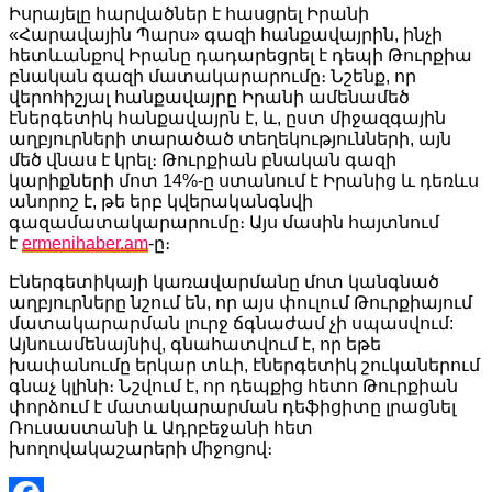
Link
Share
Իսրայելը հարվածներ է հասցրել Իրանի
«Հարավային Պարս» գազի հանքավայրին, ինչի
հետևանքով Իրանը դադարեցրել է դեպի Թուրքիա
բնական գազի մատակարարումը։ Նշենք, որ
վերոհիշյալ հանքավայրը Իրանի ամենամեծ
էներգետիկ հանքավայրն է, և, ըստ միջազգային
աղբյուրների տարածած տեղեկությունների, այն
մեծ վնաս է կրել։ Թուրքիան բնական գազի
կարիքների մոտ 14%-ը ստանում է Իրանից և դեռևս
անորոշ է, թե երբ կվերականգնվի
գազամատակարարումը։ Այս մասին հայտնում
է
ermenihaber.am
-ը։
Էներգետիկայի կառավարմանը մոտ կանգնած
աղբյուրները նշում են, որ այս փուլում Թուրքիայում
մատակարարման լուրջ ճգնաժամ չի սպասվում:
Այնուամենայնիվ, գնահատվում է, որ եթե
խափանումը երկար տևի, էներգետիկ շուկաներում
գնաչ կլինի։ Նշվում է, որ դեպքից հետո Թուրքիան
փորձում է մատակարարման դեֆիցիտը լրացնել
Ռուսաստանի և Ադրբեջանի հետ
խողովակաշարերի միջոցով։