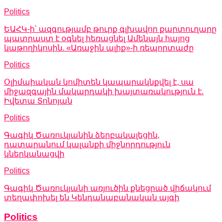
Politics
ԵԱՀԿ-ի՝ ազգությամբ թուրք գլխավոր քարտուղարը
պատրաստ է օգնել հեռացնել Ամենայն հայոց
կաթողիկոսին. «Առաջին ալիք»-ի ռեպորտաժը
Politics
Օլիմպիական կոմիտեն կապարակնքվել է, սա
միջազգային մակարդակի խայտառակություն է.
Իվետա Տոնոյան
Politics
Գագիկ Ծառուկյանին ձերբակալեցին,
դատարանում կալանքի միջնորդություն
կներկանացվի
Politics
Գագիկ Ծառուկյանի առյուծին քնեցրած վիճակում
տեղափոխել են Կենդանաբանական այգի
Politics