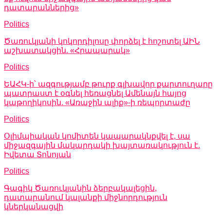
դատարաններից»
Politics
Ծառուկյանի կոկորդիլոսը փորձել է հոշոտել ԱԻՆ
աշխատակցին. «Հրապարակ»
Politics
ԵԱՀԿ-ի՝ ազգությամբ թուրք գլխավոր քարտուղարը
պատրաստ է օգնել հեռացնել Ամենայն հայոց
կաթողիկոսին. «Առաջին ալիք»-ի ռեպորտաժը
Politics
Օլիմպիական կոմիտեն կապարակնքվել է, սա
միջազգային մակարդակի խայտառակություն է.
Իվետա Տոնոյան
Politics
Գագիկ Ծառուկյանին ձերբակալեցին,
դատարանում կալանքի միջնորդություն
կներկանացվի