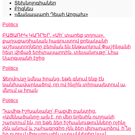
Տեխնոլոգիաներ
Բիզնես
«Ճանապարհ Դեպի Արցախ»
Politics
ԲԱՑԱՌԻԿ ԿԱԴՐԵՐ. «Մի՛ տարեք տղուս».
քաղաքացիական հագուստով քրեականի
աշխատողները բերման են ենթարկում Փաշինյանի
հետ վիճած երիտասարդին. տեսանյութը՝ Լիա
Սարգսյանի էջից
Politics
Ջերմուկը կմնա իրանց, եթե գնում ենք էն
կանխավարկածով, որ ով ինչին տիրապետում ա,
մնում ա իրան
Politics
Դավիթ Իշխանյանը՝ Բաքվի բանտից.
«Ամենածանրը այն է, որ մեր երեսին ուղղակի
շպրտում են, որ եթե ձեր իշխանությունները ոչինչ
չեն անում և շահագրգիռ չեն ձեր վերադարձով, ի՞նչ
եք ուզում միջազգային ատյաններից կամ