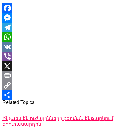
Facebook
Messenger
Telegram
WhatsApp
VK
Viber
X
Print
Copy
Related Topics:
Link
Share
Up Next
Ինչպես են ուժայինները բերման ենթարկում
երիտասարդին
Don't Miss