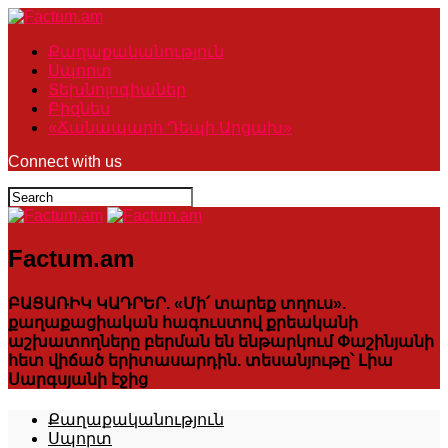
Քաղաքականություն
Սպորտ
Տեխնոլոգիաներ
Բիզնես
«Ճանապարհ Դեպի Արցախ»
Connect with us
Factum.am
ԲԱՑԱՌԻԿ ԿԱԴՐԵՐ. «Մի՛ տարեք տղուս».
քաղաքացիական հագուստով քրեականի
աշխատողները բերման են ենթարկում Փաշինյանի
հետ վիճած երիտասարդին. տեսանյութը՝ Լիա
Սարգսյանի էջից
Քաղաքականություն
Սպորտ