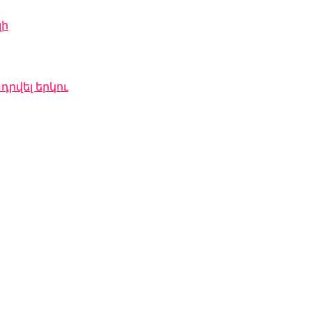
լի
րվել երկու