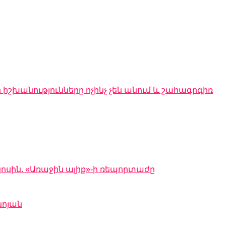
 իշխանությունները ոչինչ չեն անում և շահագրգիռ
կոսին. «Առաջին ալիք»-ի ռեպորտաժը
նոյան