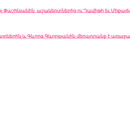
լ Փաշինյանին աշակերտներից ու Դավիթի եւ Միքայե
յրներին և Գևորգ Գևորգյանին մեղադրանք է առաջադ