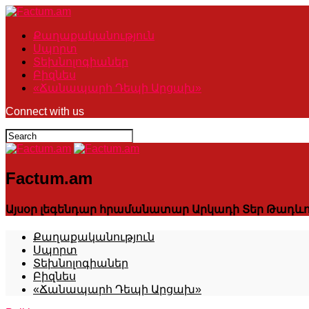
Քաղաքականություն
Սպորտ
Տեխնոլոգիաներ
Բիզնես
«Ճանապարհ Դեպի Արցախ»
Connect with us
Factum.am
Այսօր լեգենդար հրամանատար Արկադի Տեր Թադևո
Քաղաքականություն
Սպորտ
Տեխնոլոգիաներ
Բիզնես
«Ճանապարհ Դեպի Արցախ»