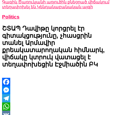
Գագիկ Ծառուկյանի առյուծին քնեցրած վիճակում
տեղափոխել են Կենդանաբանական այգի
Politics
ՇՏԱՊ Դավիթը կորցրել էր
գիտակցությունը, չհասցրին
տանել Արմավիր
քրեակատարողական հիմնարկ,
վիճակը կտրուկ վատացել է
տեղափոխեցին Էջմիածին ԲԿ
Facebook
Messenger
Telegram
WhatsApp