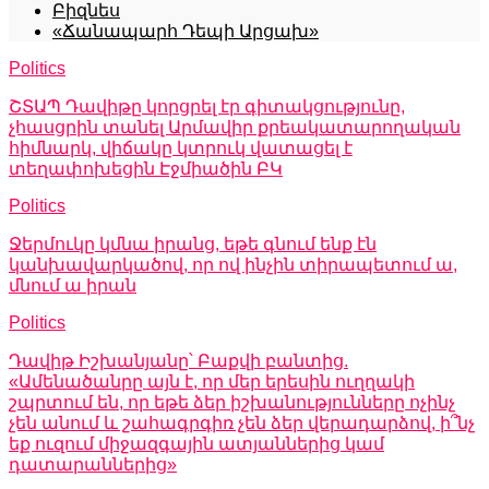
Բիզնես
«Ճանապարհ Դեպի Արցախ»
Politics
ՇՏԱՊ Դավիթը կորցրել էր գիտակցությունը,
չհասցրին տանել Արմավիր քրեակատարողական
հիմնարկ, վիճակը կտրուկ վատացել է
տեղափոխեցին Էջմիածին ԲԿ
Politics
Ջերմուկը կմնա իրանց, եթե գնում ենք էն
կանխավարկածով, որ ով ինչին տիրապետում ա,
մնում ա իրան
Politics
Դավիթ Իշխանյանը՝ Բաքվի բանտից.
«Ամենածանրը այն է, որ մեր երեսին ուղղակի
շպրտում են, որ եթե ձեր իշխանությունները ոչինչ
չեն անում և շահագրգիռ չեն ձեր վերադարձով, ի՞նչ
եք ուզում միջազգային ատյաններից կամ
դատարաններից»