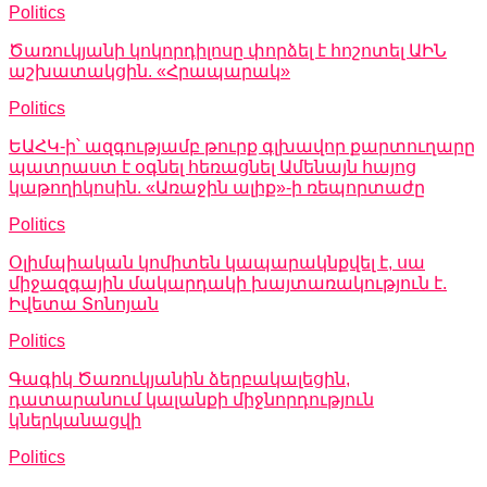
Politics
Ծառուկյանի կոկորդիլոսը փորձել է հոշոտել ԱԻՆ
աշխատակցին. «Հրապարակ»
Politics
ԵԱՀԿ-ի՝ ազգությամբ թուրք գլխավոր քարտուղարը
պատրաստ է օգնել հեռացնել Ամենայն հայոց
կաթողիկոսին. «Առաջին ալիք»-ի ռեպորտաժը
Politics
Օլիմպիական կոմիտեն կապարակնքվել է, սա
միջազգային մակարդակի խայտառակություն է.
Իվետա Տոնոյան
Politics
Գագիկ Ծառուկյանին ձերբակալեցին,
դատարանում կալանքի միջնորդություն
կներկանացվի
Politics