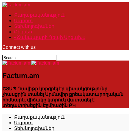
Քաղաքականություն
Սպորտ
Տեխնոլոգիաներ
Բիզնես
«Ճանապարհ Դեպի Արցախ»
Connect with us
Factum.am
ՇՏԱՊ Դավիթը կորցրել էր գիտակցությունը,
չհասցրին տանել Արմավիր քրեակատարողական
հիմնարկ, վիճակը կտրուկ վատացել է
տեղափոխեցին Էջմիածին ԲԿ
Քաղաքականություն
Սպորտ
Տեխնոլոգիաներ