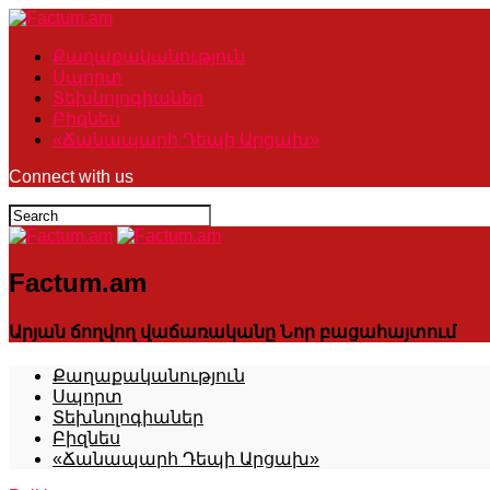
Քաղաքականություն
Սպորտ
Տեխնոլոգիաներ
Բիզնես
«Ճանապարհ Դեպի Արցախ»
Connect with us
Factum.am
Արյան ճողվող վաճառականը Նոր բացահայտում
Քաղաքականություն
Սպորտ
Տեխնոլոգիաներ
Բիզնես
«Ճանապարհ Դեպի Արցախ»