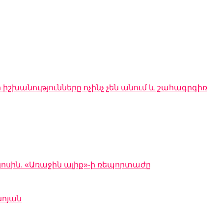
 իշխանությունները ոչինչ չեն անում և շահագրգիռ
կոսին. «Առաջին ալիք»-ի ռեպորտաժը
նոյան