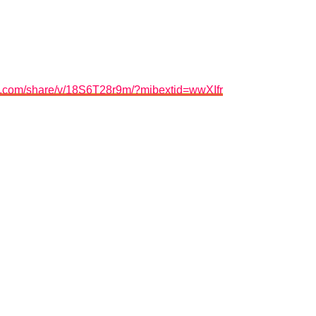
k.com/share/v/18S6T28r9m/?mibextid=wwXIfr