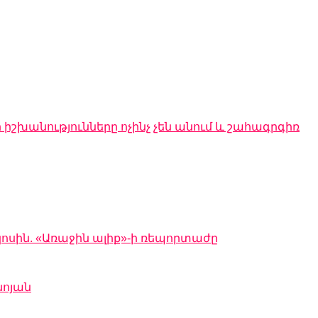
 իշխանությունները ոչինչ չեն անում և շահագրգիռ
կոսին. «Առաջին ալիք»-ի ռեպորտաժը
նոյան