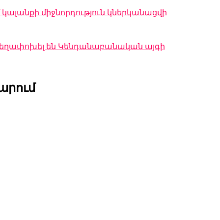
կալանքի միջնորդություն կներկանացվի
 տեղափոխել են Կենդանաբանական այգի
արում