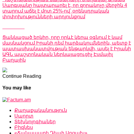
Սարգսյանը հայտարարել է, որ զորակոչը վերջին 4
տարում աճել է մոտ 25%-ով՝ օրենսդրական
փոփոխությունների արդյունքում
Don't Miss
Ցանկացած երկիր, որը որևէ կերպ օգնում է կամ
մասնակցում Իրանի դեմ հարձակումներին, պետք է
պատասխանատվության ենթարկվի, ասել է Իրանի
ԱԳՆ պաշտոնական ներկայացուցիչ Էսմայիլ
Բաղային
Continue Reading
You may like
Քաղաքականություն
Սպորտ
Տեխնոլոգիաներ
Բիզնես
«Ճանապարհ Դեպի Արցախ»