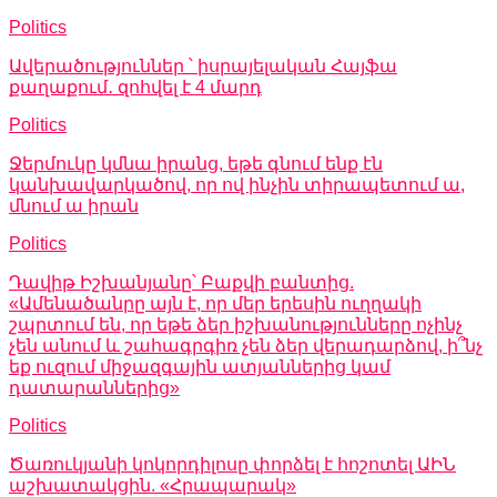
Politics
Ավերածություններ ՝ իսրայելական Հայֆա
քաղաքում․ զոհվել է 4 մարդ
Politics
Ջերմուկը կմնա իրանց, եթե գնում ենք էն
կանխավարկածով, որ ով ինչին տիրապետում ա,
մնում ա իրան
Politics
Դավիթ Իշխանյանը՝ Բաքվի բանտից.
«Ամենածանրը այն է, որ մեր երեսին ուղղակի
շպրտում են, որ եթե ձեր իշխանությունները ոչինչ
չեն անում և շահագրգիռ չեն ձեր վերադարձով, ի՞նչ
եք ուզում միջազգային ատյաններից կամ
դատարաններից»
Politics
Ծառուկյանի կոկորդիլոսը փորձել է հոշոտել ԱԻՆ
աշխատակցին. «Հրապարակ»