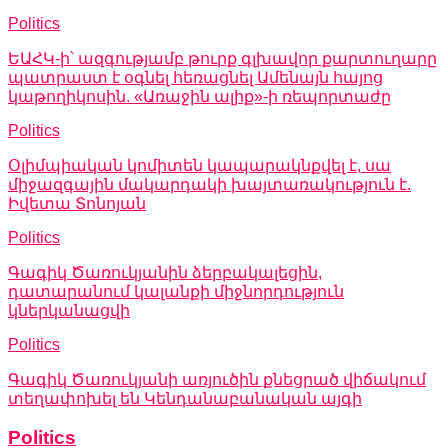
Politics
ԵԱՀԿ-ի՝ ազգությամբ թուրք գլխավոր քարտուղարը
պատրաստ է օգնել հեռացնել Ամենայն հայոց
կաթողիկոսին. «Առաջին ալիք»-ի ռեպորտաժը
Politics
Օլիմպիական կոմիտեն կապարակնքվել է, սա
միջազգային մակարդակի խայտառակություն է.
Իվետա Տոնոյան
Politics
Գագիկ Ծառուկյանին ձերբակալեցին,
դատարանում կալանքի միջնորդություն
կներկանացվի
Politics
Գագիկ Ծառուկյանի առյուծին քնեցրած վիճակում
տեղափոխել են Կենդանաբանական այգի
Politics