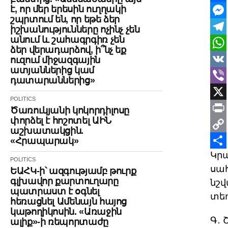
է, որ մեր երեսին ուղղակի
Face
շպրտում են, որ եթե ձեր
Mes
իշխանությունները ոչինչ չեն
անում և շահագրգիռ չեն
Tele
ձեր վերադարձով, ի՞նչ եք
Wha
ուզում միջազգային
ատյաններից կամ
VK
դատարաններից»
Vibe
POLITICS
X
Ծառուկյանի կոկորդիլոսը
փորձել է հոշոտել ԱԻՆ
Print
աշխատակցին.
Cop
«Հրապարակ»
Կրա
Link
Shar
POLITICS
սահ
ԵԱՀԿ-ի՝ ազգությամբ թուրք
գլխավոր քարտուղարը
նշվ
պատրաստ է օգնել
տեղ
հեռացնել Ամենայն հայոց
կաթողիկոսին. «Առաջին
Գ․ 
ալիք»-ի ռեպորտաժը