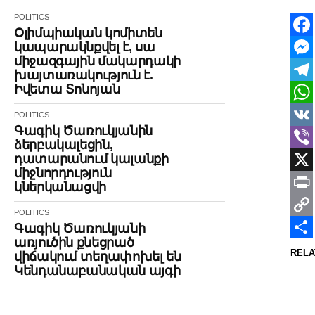
POLITICS
Օլիմպիական կոմիտեն
կապարակնքվել է, սա
Face
միջազգային մակարդակի
Mes
խայտառակություն է.
Իվետա Տոնոյան
Tele
Wha
POLITICS
Գագիկ Ծառուկյանին
VK
ձերբակալեցին,
դատարանում կալանքի
Vibe
միջնորդություն
X
կներկանացվի
Print
POLITICS
Cop
Գագիկ Ծառուկյանի
առյուծին քնեցրած
Link
Shar
RELA
վիճակում տեղափոխել են
Կենդանաբանական այգի