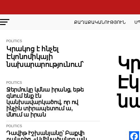
ՔԱՂԱՔԱԿԱՆՈՒԹՅՈՒՆ
Ս
POLITICS
POLITI
Կրակոց է հնչել
Էկոնոմիկայի
Կր
նախարարությունում՝
Էկ
POLITICS
Ջերմուկը կմնա իրանց, եթե
նա
գնում ենք էն
կանխավարկածով, որ ով
ինչին տիրապետում ա,
մնում ա իրան
POLITICS
Դավիթ Իշխանյանը՝ Բաքվի
բանտից. «Ամենածանրը այն