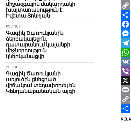
միջազգային մակարդակի
Print
խայտառակություն է.
Cop
Իվետա Տոնոյան
Link
Shar
POLITICS
Գագիկ Ծառուկյանին
Face
ձերբակալեցին,
Mes
դատարանում կալանքի
միջնորդություն
Tele
կներկանացվի
Wha
POLITICS
VK
Գագիկ Ծառուկյանի
առյուծին քնեցրած
Vibe
վիճակում տեղափոխել են
X
Կենդանաբանական այգի
Print
Cop
Link
Shar
RELA