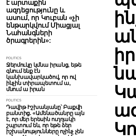
է արտաքին
ազդեցությունը և
ին
ասում, որ Կուբան «չի
ենթարկվում Միացյալ
ա
Նահանգների
ծրագրերին»:
իր
POLITICS
Ջերմուկը կմնա իրանց, եթե
ն
գնում ենք էն
կանխավարկածով, որ ով
ինչին տիրապետում ա,
Կա
մնում ա իրան
POLITICS
ազ
Դավիթ Իշխանյանը՝ Բաքվի
բանտից. «Ամենածանրը այն
է, որ մեր երեսին ուղղակի
Կո
շպրտում են, որ եթե ձեր
իշխանությունները ոչինչ չեն