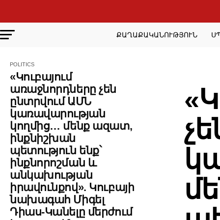
ՔԱՂԱՔԱԿԱՆՈՒԹՅՈՒՆ
Ս
POLITICS
POLITI
«Կուբայում
առաջնորդները չեն
«Կ
ընտրվում ԱՄՆ
կառավարության
չե
կողմից… մենք ազատ,
ինքնիշխան
կ
պետություն ենք՝
ինքնորոշման և
անկախության
մե
իրավունքով». Կուբայի
նախագահ Միգել
պե
Դիաս-Կանելը մերժում