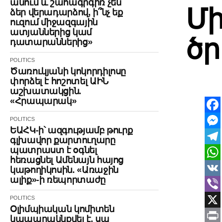
անում և շահագրգիռ չեն
Մի
ձեր վերադարձով, ի՞նչ եք
ուզում միջազգային
ատյաններից կամ
ծր
դատարաններից»
POLITICS
Ծառուկյանի կոկորդիլոսը
փորձել է հոշոտել ԱԻՆ
աշխատակցին.
«Հրապարակ»
Face
POLITICS
ԵԱՀԿ-ի՝ ազգությամբ թուրք
Mes
գլխավոր քարտուղարը
պատրաստ է օգնել
Tele
հեռացնել Ամենայն հայոց
Wha
կաթողիկոսին. «Առաջին
ալիք»-ի ռեպորտաժը
VK
POLITICS
Vibe
Օլիմպիական կոմիտեն
X
կապարակնքվել է, սա