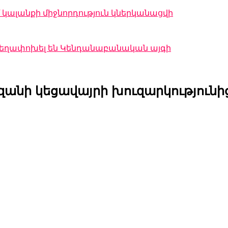
կալանքի միջնորդություն կներկանացվի
 տեղափոխել են Կենդանաբանական այգի
նի կեցավայրի խուզարկությունից