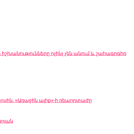
 իշխանությունները ոչինչ չեն անում և շահագրգիռ
կոսին. «Առաջին ալիք»-ի ռեպորտաժը
նոյան