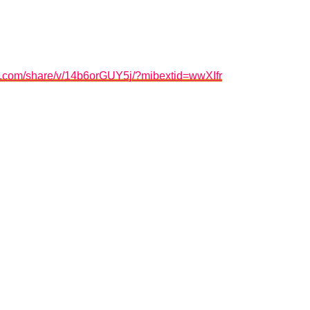
k.com/share/v/14b6orGUY5j/?mibextid=wwXIfr