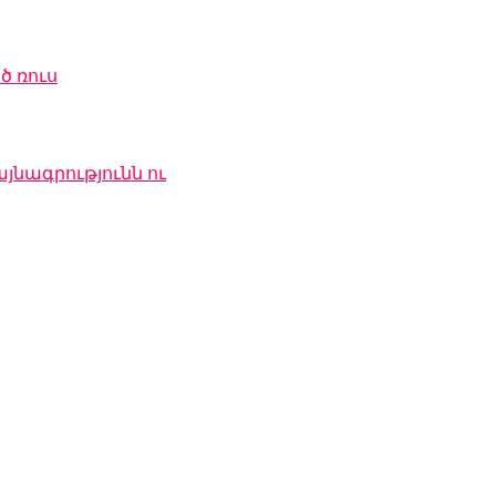
ծ ռուս
յնագրությունն ու