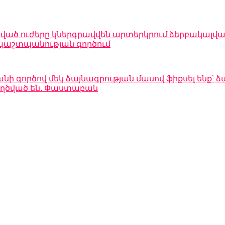
ված ուժերը կներգրավվեն արտերկրում ձերբակալվա
պաշտպանության գործում
 գործով մեկ ձայնագրության մասով ֆիքսել ենք՝ ձա
կեղծված են. Փաստաբան