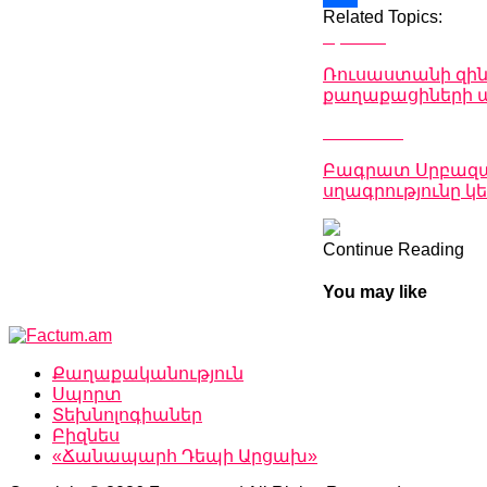
Related Topics:
Link
Share
Up Next
Ռուսաստանի զին
քաղաքացիների 
Don't Miss
Բագրատ Սրբազանի
սղագրությունը 
Continue Reading
You may like
Քաղաքականություն
Սպորտ
Տեխնոլոգիաներ
Բիզնես
«Ճանապարհ Դեպի Արցախ»