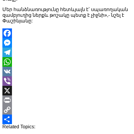
Մեր հանձնառությունը հետևյալն է՝ սպառողական
զամբյուղից ներքև թոշակը պետք է չիջնի»,- նշել է
Փաշինյանը:
Facebook
Messenger
Telegram
WhatsApp
VK
Viber
X
Print
Copy
Related Topics:
Link
Share
Up Next