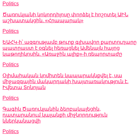
Politics
Ծառուկյանի կոկորդիլոսը փորձել է հոշոտել ԱԻՆ
աշխատակցին. «Հրապարակ»
Politics
ԵԱՀԿ-ի՝ ազգությամբ թուրք գլխավոր քարտուղարը
պատրաստ է օգնել հեռացնել Ամենայն հայոց
կաթողիկոսին. «Առաջին ալիք»-ի ռեպորտաժը
Politics
Օլիմպիական կոմիտեն կապարակնքվել է, սա
միջազգային մակարդակի խայտառակություն է.
Իվետա Տոնոյան
Politics
Գագիկ Ծառուկյանին ձերբակալեցին,
դատարանում կալանքի միջնորդություն
կներկանացվի
Politics