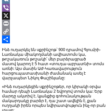
VK
Viber
X
Print
Copy
Link
Share
Ինձ ուղարկել են սքրինշոթ՝ 900 դրամով Գյումրի-
Լառնակա միակողմանի ավիատոմս կա,
թոշակառուն թոշակի՝ մեր բարձրացրած
մասով կարող է 5 հատ «տուդա-աբրատնի» տոմս
առնի: Այս մասին ԱԺ-Կառավարություն
հարցուպատասխանի ժամանակ ասել է
վարչապետ Նիկոլ Փաշինյանը:
«Ինձ ուղարկեցին սքրինշոթեր, որ կիրակի օրվա
համար դեպի Լառնակա 2 եվրոյով տոմս կա: Երբ
մարդը ակտիվ է, կյանքից գոհունակության
մակարդակը բարձր է, դա շատ ավելին է, քան
ուղղակի իրեն որպես նվիրատվություն ինչ-որ բան
տալը: