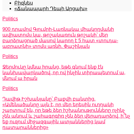
Բիզնես
«Ճանապարհ Դեպի Արցախ»
Politics
900 դրամով Գյումրի-Լառնակա միակողմանի
ավիատոմս կա, թոշակառուն թոշակի՝ մեր
բարձրացրած մասով կարող է 5 հատ «տուդա-
աբրատնի» տոմս առնի. Փաշինյան
Politics
Ջերմուկը կմնա իրանց, եթե գնում ենք էն
կանխավարկածով, որ ով ինչին տիրապետում ա,
մնում ա իրան
Politics
Դավիթ Իշխանյանը՝ Բաքվի բանտից.
«Ամենածանրը այն է, որ մեր երեսին ուղղակի
շպրտում են, որ եթե ձեր իշխանությունները ոչինչ
չեն անում և շահագրգիռ չեն ձեր վերադարձով, ի՞նչ
եք ուզում միջազգային ատյաններից կամ
դատարաններից»