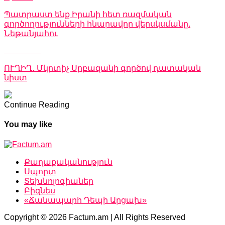
Պատրաստ ենք Իրանի հետ ռազմական
գործողությունների հնարավոր վերսկսմանը.
Նեթանյահու
Don't Miss
ՈՒՂԻՂ․ Մկրտիչ Սրբազանի գործով դատական
նիստ
Continue Reading
You may like
Քաղաքականություն
Սպորտ
Տեխնոլոգիաներ
Բիզնես
«Ճանապարհ Դեպի Արցախ»
Copyright © 2026 Factum.am | All Rights Reserved