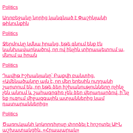
Politics
Ադրբեջանը նորից կանգնած է Փաշինյանի
թիկունքին
Politics
Ջերմուկը կմնա իրանց, եթե գնում ենք էն
կանխավարկածով, որ ով ինչին տիրապետում ա,
մնում ա իրան
Politics
Դավիթ Իշխանյանը՝ Բաքվի բանտից.
«Ամենածանրը այն է, որ մեր երեսին ուղղակի
շպրտում են, որ եթե ձեր իշխանությունները ոչինչ
չեն անում և շահագրգիռ չեն ձեր վերադարձով, ի՞նչ
եք ուզում միջազգային ատյաններից կամ
դատարաններից»
Politics
Ծառուկյանի կոկորդիլոսը փորձել է հոշոտել ԱԻՆ
աշխատակցին. «Հրապարակ»