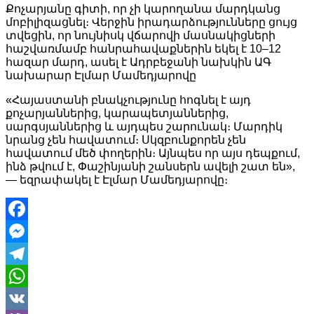
Link
Share
Քոչարյանը գիտի, որ չի կարողանա մարդկանց
մոբիլիզացնել։ Վերջին իրադարձությունները ցույց
տվեցին, որ նույնիսկ վճարովի մասնակիցների
հաշվառմամբ հանրահավաքներին եկել է 10–12
հազար մարդ, ասել է Ադրբեջանի նախկին ԱԳ
նախարար Էլմար Մամեդյարովը
«Հայաստանի բնակչությունը հոգնել է այդ
քոչարյաններից, կարապետյաններից,
սարգսյաններից և այդպես շարունակ։ Մարդիկ
նրանց չեն հավատում։ Սկզբունքորեն չեն
հավատում մեծ փողերին։ Այնպես որ այս դեպքում,
ինձ թվում է, Փաշինյանի շանսերն ավելի շատ են»,
— եզրափակել է Էլմար Մամեդյարովը։
Facebook
Messenger
Telegram
WhatsApp