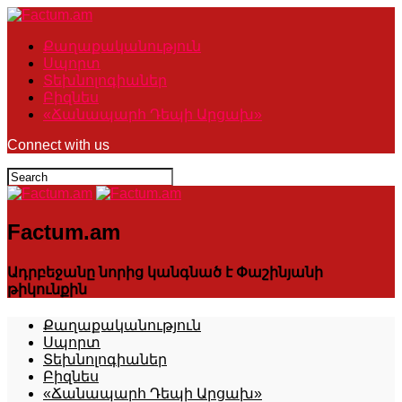
Քաղաքականություն
Սպորտ
Տեխնոլոգիաներ
Բիզնես
«Ճանապարհ Դեպի Արցախ»
Connect with us
Factum.am
Ադրբեջանը նորից կանգնած է Փաշինյանի
թիկունքին
Քաղաքականություն
Սպորտ
Տեխնոլոգիաներ
Բիզնես
«Ճանապարհ Դեպի Արցախ»