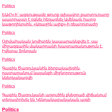
Politics
ԵԱՀԿ-ի՝ ազգությամբ թուրք գլխավոր քարտուղարը
պատրաստ է օգնել հեռացնել Ամենայն հայոց
կաթողիկոսին. «Առաջին ալիք»-ի ռեպորտաժը
Politics
Օլիմպիական կոմիտեն կապարակնքվել է, սա
միջազգային մակարդակի խայտառակություն է.
Իվետա Տոնոյան
Politics
Գագիկ Ծառուկյանին ձերբակալեցին,
դատարանում կալանքի միջնորդություն
կներկանացվի
Politics
Գագիկ Ծառուկյանի առյուծին քնեցրած վիճակում
տեղափոխել են Կենդանաբանական այգի
Politics