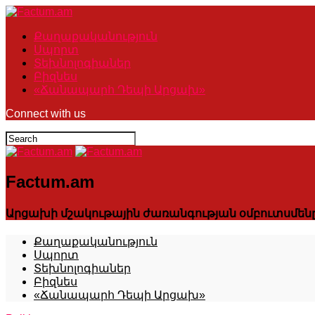
Քաղաքականություն
Սպորտ
Տեխնոլոգիաներ
Բիզնես
«Ճանապարհ Դեպի Արցախ»
Connect with us
Factum.am
Արցախի մշակութային ժառանգության օմբուտսմեն
Քաղաքականություն
Սպորտ
Տեխնոլոգիաներ
Բիզնես
«Ճանապարհ Դեպի Արցախ»