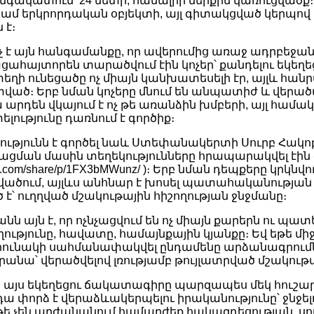
անգակատուն՝ 24 մետր, համալիր ներքին կառուցվածք։ 
 կամ երկրորդական օբյեկտի, այլ գիտակցված կերպ
 է։
չ է այն հանգամանքը, որ ավերումից առաջ ադրբեջ
ցահայտորեն տարածվում էին կոչեր՝ քանդելու եկեղե
 տեղի ունեցածը ոչ միայն կանխատեսելի էր, այլև հա
։ Երբ նման կոչերը մնում են անպատիժ և վերածվ
ա արդեն վկայում է ոչ թե առանձին խմբերի, այլ համ
լությունը դառնում է գործիք։
ւթյունն է գործել նաև Ստեփանակերտի Սուրբ Հակոբ
նչացման մասին տեղեկությունները հրապարակվել էին 
ook.com/share/p/1FX3bMWunz/ )։ Երբ նման դեպքերը կրկնվ
ում, այլևս անհնար է խոսել պատահականության 
է՝ ուղղված մշակութային հիշողության ջնջմանը։
 այն է, որ ոչնչացվում են ոչ միայն քարերն ու պատե
ությունը, հավատը, համայնքային կյանքը։ Եվ եթե մ
արունակի սահմանափակվել ընդամենը արձանագրում
անա՝ վերածվելով լռությամբ թույլատրված մշակութա
այս եկեղեցու ճակատագիրը պարզապես մեկ հուշա
դա փորձ է վերաձևակերպելու իրականությունը՝ ջնջելո
եթե չեն արժանանում համարժեք հակազդեցության, ս