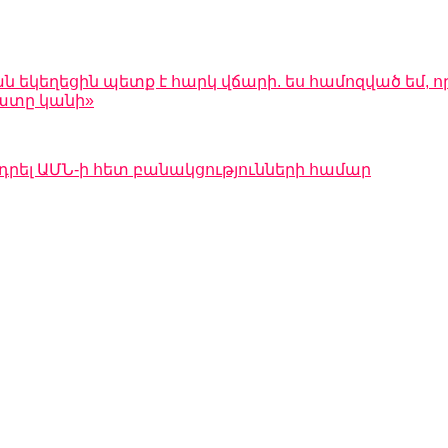
 եկեղեցին պետք է հարկ վճարի. ես համոզված եմ, ո
դատը կանի»
դրել ԱՄՆ-ի հետ բանակցությունների համար