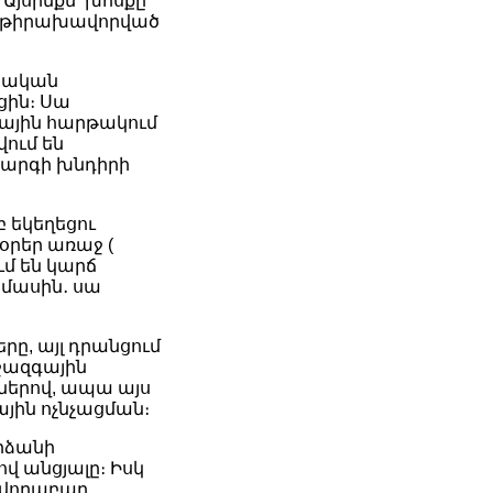
Այսինքն՝ խոսքը
ով թիրախավորված
անական
ցին։ Սա
նրային հարթակում
ում են
ակարգի խնդիրի
 եկեղեցու
օրեր առաջ (
ում են կարճ
մասին․ սա
րը, այլ դրանցում
իջազգային
ներով, ապա այս
յին ոչնչացման։
րձանի
վ անցյալը։ Իսկ
ովորաբար