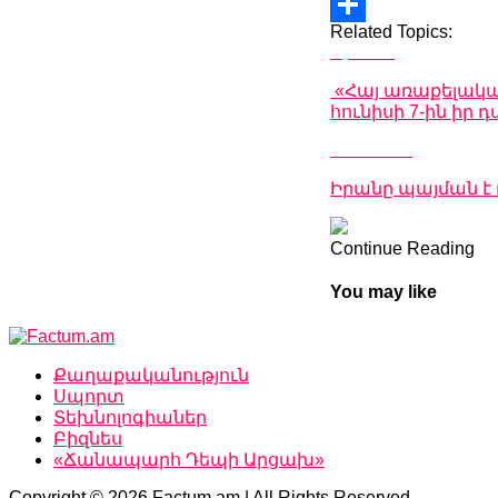
Copy
Related Topics:
Link
Share
Up Next
«Հայ առաքելական
հունիսի 7-ին իր 
Don't Miss
Իրանը պայման է 
Continue Reading
You may like
Քաղաքականություն
Սպորտ
Տեխնոլոգիաներ
Բիզնես
«Ճանապարհ Դեպի Արցախ»
Copyright © 2026 Factum.am | All Rights Reserved