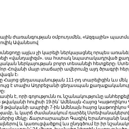
ային ժառանգության օմբուդսմեն, «Ազգային» պատմ
վիկ Ավանեսով
ւնեցողը այլևս չի կարելի ներկայացնել որպես առան
ելի «վանդալիզմ»․ սա հստակ նպատակադրված քաղ
այկական ներկայության բոլոր տեսանելի հետքերը։ 
ր Հովանի մայր տաճարի ավերումը այդ ծրագրի հեր
ագն է։
 Հայոց ցեղասպանության 111-րդ տարելիցին ևս մե
ույց է տալիս Ադրբեջանի ցեղասպան քաղաքականությ
ը։
սին է, որի գոյությունն ու նշանակությունը անհերքելի
6 թվականի հուլիսի 19-ին՝ Ամենայն Հայոց Կաթողիկոս
019 թվականի ապրիլի 7-ին Ամենայն հայոց կաթողիկոս
ամբ, և կարճ ժամանակում դարձել Ստեփանակերտի
ններից մեկը։ Ճարտարապետ Գագիկ Երանոսյանի ն
լներով և կառուցվածքով ևս ընդգծում էր իր նշանակո