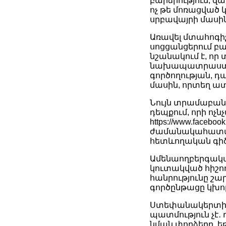
բարձրություն, զ
ոչ թե մոռացված
սրբավայրի մասին
Առավել մտահոգի
սոցցանցերում բա
նշանակում է, որ
նախապատրաստված
գործողության, դ
մասին, որտեղ ատե
Նույն տրամաբանո
դեպքում, որի ոչ
https://www.faceb
ժամանակահատված
հետևողական գիծ 
Ամենաողբերգականն
կուտակված հիշող
հանրությունը շ
գործընթացը կխոր
Ստեփանակերտի 
պատմություն չէ․ 
նման փորձերը, 