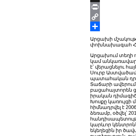
X
Print
Copy
Link
Share
Արցախի մշակութ
փոխնախագահ Հո
Արցախում տեղի ո
կամ անկառավար
է՝ վերացնելու հ
Սուրբ Աստվածամո
պատահական դրվ
Տաճարի ավերումը
բացահայտորեն ց
իրական դիմագիծ
Խոսքը կառույցի մա
հիմնադրվել է 200
ձեռամբ, օծվել՝ 2
հանդիսապետությ
կարևոր կենտրո
եկեղեցին իր ծավա