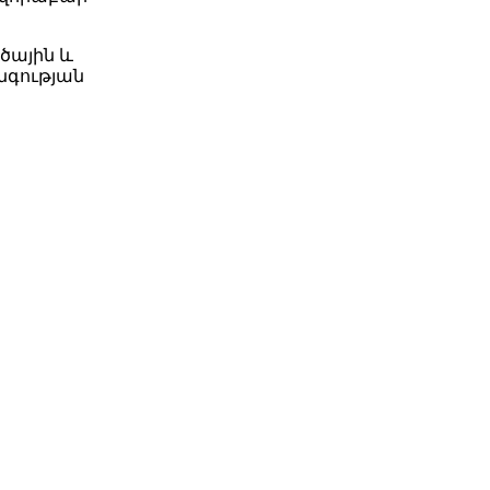
ծային և
նգության