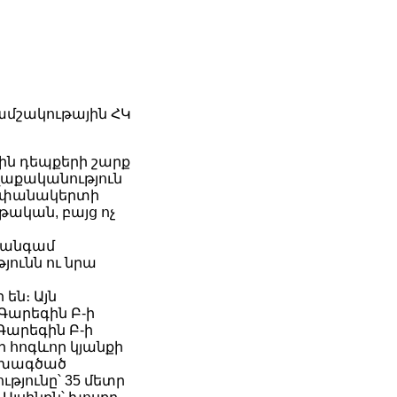
ամշակութային ՀԿ
ձին դեպքերի շարք
աքականություն
Ստեփանակերտի
թական, բայց ոչ
կ անգամ
ունն ու նրա
 են։ Այն
 Գարեգին Բ-ի
 Գարեգին Բ-ի
 հոգևոր կյանքի
ախագծած
ւթյունը՝ 35 մետր