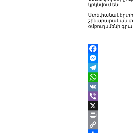
կրկնվում են։
Ստեփանակերտի 
շինարարական փո
օմբուդսմենի գրա
Facebook
Messenger
Telegram
WhatsApp
VK
Viber
X
Print