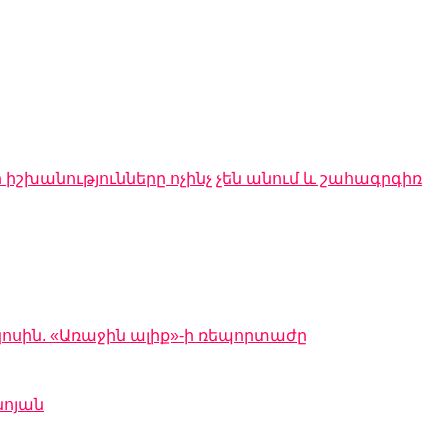
 իշխանությունները ոչինչ չեն անում և շահագրգիռ
կոսին. «Առաջին ալիք»-ի ռեպորտաժը
նոյան