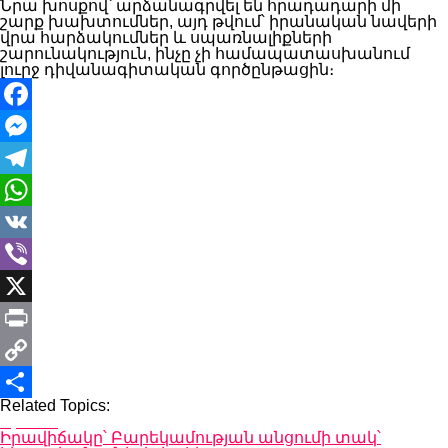
Նրա խոսքով՝ արձանագրվել են հրադադարի մի
շարք խախտումներ, այդ թվում՝ իրանական նավերի
վրա հարձակումներ և սպառնալիքների
շարունակություն, ինչը չի համապատասխանում
լուրջ դիվանագիտական գործընթացին։
Facebook
Messenger
Telegram
WhatsApp
VK
Viber
X
Print
Copy
Related Topics:
Link
Share
Up Next
Իրավիճակը՝ Բարեկամության անցումի տակ՝