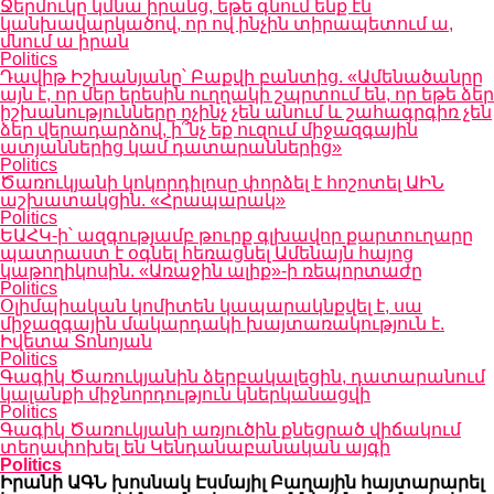
Ջերմուկը կմնա իրանց, եթե գնում ենք էն
կանխավարկածով, որ ով ինչին տիրապետում ա,
մնում ա իրան
Politics
Դավիթ Իշխանյանը՝ Բաքվի բանտից. «Ամենածանրը
այն է, որ մեր երեսին ուղղակի շպրտում են, որ եթե ձեր
իշխանությունները ոչինչ չեն անում և շահագրգիռ չեն
ձեր վերադարձով, ի՞նչ եք ուզում միջազգային
ատյաններից կամ դատարաններից»
Politics
Ծառուկյանի կոկորդիլոսը փորձել է հոշոտել ԱԻՆ
աշխատակցին. «Հրապարակ»
Politics
ԵԱՀԿ-ի՝ ազգությամբ թուրք գլխավոր քարտուղարը
պատրաստ է օգնել հեռացնել Ամենայն հայոց
կաթողիկոսին. «Առաջին ալիք»-ի ռեպորտաժը
Politics
Օլիմպիական կոմիտեն կապարակնքվել է, սա
միջազգային մակարդակի խայտառակություն է.
Իվետա Տոնոյան
Politics
Գագիկ Ծառուկյանին ձերբակալեցին, դատարանում
կալանքի միջնորդություն կներկանացվի
Politics
Գագիկ Ծառուկյանի առյուծին քնեցրած վիճակում
տեղափոխել են Կենդանաբանական այգի
Politics
Իրանի ԱԳՆ խոսնակ Էսմայիլ Բաղային հայտարարել