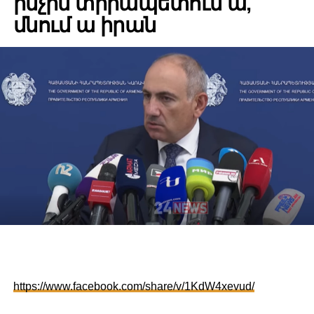
ինչին տիրապետում ա,
մնում ա իրան
https://www.facebook.com/share/v/1KdW4xevud/