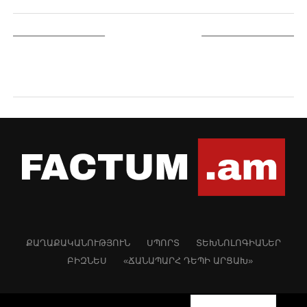
YOU MAY LIKE
ՔԱՂԱՔԱԿԱՆՈՒԹՅՈՒՆ
ՍՊՈՐՏ
ՏԵԽՆՈԼՈԳԻԱՆԵՐ
ԲԻԶՆԵՍ
«ՃԱՆԱՊԱՐՀ ԴԵՊԻ ԱՐՑԱԽ»