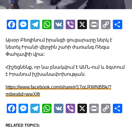
Facebook
Messenger
Telegram
WhatsApp
VK
Viber
X
Print
Copy
Sh
Link
Այսօր Բեռլինում իրանցի ցուցարարը ներկ է
նետել Իրանի վերջին շահի ժառանգ Ռեզա
Փահլավիի վրա:
Հիշեցնենք, որ նա բնակվում է ԱՄՆ-ում և ձգտում
է Իրանում իշխանափոխության:
https://www.facebook.com/share/r/17oLRWNBBk/?
mibextid=wwXIfr
Facebook
Messenger
Telegram
WhatsApp
VK
Viber
X
Print
Copy
Sh
Link
RELATED TOPICS: