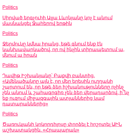
Politics
Սիրված երգչուհի Ալլա Լևոնյանը կոչ է անում
մասնակցել Ջահերով երթին
Politics
Ջերմուկը կմնա իրանց, եթե գնում ենք էն
կանխավարկածով, որ ով ինչին տիրապետում ա,
մնում ա իրան
Politics
Դավիթ Իշխանյանը՝ Բաքվի բանտից.
«Ամենածանրը այն է, որ մեր երեսին ուղղակի
շպրտում են, որ եթե ձեր իշխանությունները ոչինչ
չեն անում և շահագրգիռ չեն ձեր վերադարձով, ի՞նչ
եք ուզում միջազգային ատյաններից կամ
դատարաններից»
Politics
Ծառուկյանի կոկորդիլոսը փորձել է հոշոտել ԱԻՆ
աշխատակցին. «Հրապարակ»