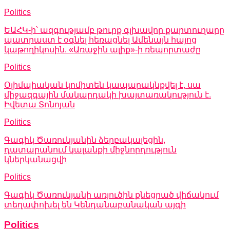
Politics
ԵԱՀԿ-ի՝ ազգությամբ թուրք գլխավոր քարտուղարը
պատրաստ է օգնել հեռացնել Ամենայն հայոց
կաթողիկոսին. «Առաջին ալիք»-ի ռեպորտաժը
Politics
Օլիմպիական կոմիտեն կապարակնքվել է, սա
միջազգային մակարդակի խայտառակություն է.
Իվետա Տոնոյան
Politics
Գագիկ Ծառուկյանին ձերբակալեցին,
դատարանում կալանքի միջնորդություն
կներկանացվի
Politics
Գագիկ Ծառուկյանի առյուծին քնեցրած վիճակում
տեղափոխել են Կենդանաբանական այգի
Politics