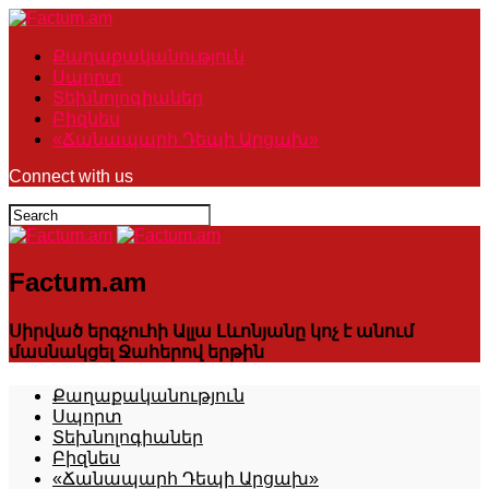
Քաղաքականություն
Սպորտ
Տեխնոլոգիաներ
Բիզնես
«Ճանապարհ Դեպի Արցախ»
Connect with us
Factum.am
Սիրված երգչուհի Ալլա Լևոնյանը կոչ է անում
մասնակցել Ջահերով երթին
Քաղաքականություն
Սպորտ
Տեխնոլոգիաներ
Բիզնես
«Ճանապարհ Դեպի Արցախ»