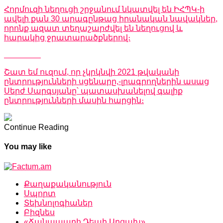
Հորմուզի նեղուցի շրջանում նկատվել են ԻՀՊԿ-ի
ավելի քան 30 արագընթաց իրանական նավակներ,
որոնք ազատ տեղաշարժվել են նեղուցով և
հարակից ջրատարածքներով։
Don't Miss
Շատ եմ ուզում, որ չկրկնվի 2021 թվականի
ընտրությունների սցենարը,-լրագրողներին ասաց
Սերժ Սարգսյանը՝ պատասխանելով գալիք
ընտրությունների մասին հարցին։
Continue Reading
You may like
Քաղաքականություն
Սպորտ
Տեխնոլոգիաներ
Բիզնես
«Ճանապարհ Դեպի Արցախ»